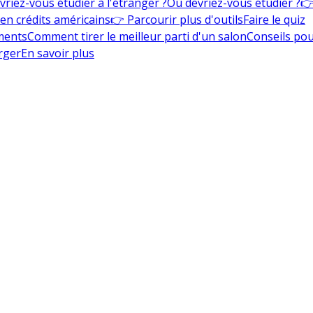
vriez-vous étudier à l'étranger ?
Où devriez-vous étudier ?
👉
en crédits américains
👉 Parcourir plus d'outils
Faire le quiz
ments
Comment tirer le meilleur parti d'un salon
Conseils pou
rger
En savoir plus