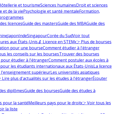
Hôtellerie et tourisme
Sciences humaines
Droit et sciences
 et de la vie
Psychologie et santé mentale
Formation,
 programmes
des licences
Guide des masters
Guide des MBA
Guide des
hine
Japon
Inde
Singapour
Corée du Sud
Voir tout
eures aux États-Unis
🔬 Licence en STEM
👉 Plus de bourses
ation pour une bourse
Comment étudier à l'étranger
ous les conseils sur les bourses
Trouver des bourses
 pour étudier à l'étranger
Comment postuler aux écoles à
pour les étudiants internationaux aux États-Unis
La licence
e l'enseignement supérieur
Les universités asiatiques
 Lire plus d'actualités sur les études à l'étranger
Écouter
des diplômes
Guide des bourses
Guide des études à
s pour la santé
Meilleurs pays pour le droit
👉 Voir tous les
ir la liste