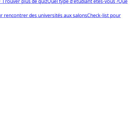
 Trouver plus de quiz
Quel type d'étudiant êtes-vous ?
Que
r rencontrer des universités aux salons
Check-list pour