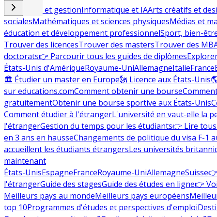
Commerce et gestion
Informatique et IA
Arts créatifs et des
sociales
Mathématiques et sciences physiques
Médias et ma
éducation et développement professionnel
Sport, bien-êtr
Trouver des licences
Trouver des masters
Trouver des MB
doctorats
👉 Parcourir tous les guides de diplômes
Explorer
États-Unis d'Amérique
Royaume-Uni
Allemagne
Italie
France
🏛 Étudier un master en Europe
🗽 Licence aux États-Unis

sur educations.com
Comment obtenir une bourse
Comment 
gratuitement
Obtenir une bourse sportive aux États-Unis
C
Comment étudier à l'étranger
L'université en vaut-elle la p
l'étranger
Gestion du temps pour les étudiants
👉 Lire tous 
en 3 ans en hausse
Changements de politique du visa F-1 a
accueillent les étudiants étrangers
Les universités britanni
maintenant
États-Unis
Espagne
France
Royaume-Uni
Allemagne
Suisse
👉
l'étranger
Guide des stages
Guide des études en ligne
👉 Voi
Meilleurs pays au monde
Meilleurs pays européens
Meilleu
top 10
Programmes d'études et perspectives d'emploi
Desti