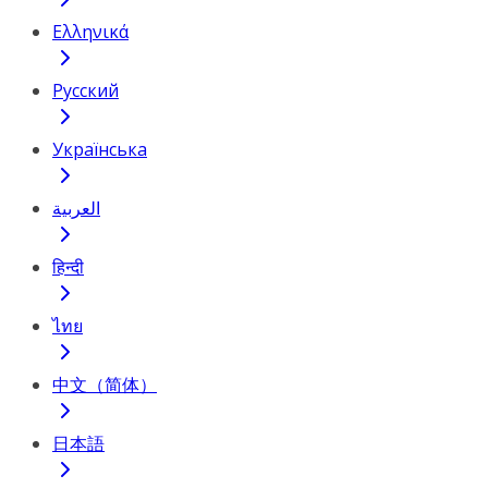
Ελληνικά
Русский
Українська
العربية
हिन्दी
ไทย
中文（简体）
日本語