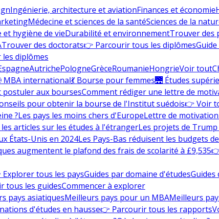
ign
Ingénierie, architecture et aviation
Finances et économie
rketing
Médecine et sciences de la santé
Sciences de la nature
e et hygiène de vie
Durabilité et environnement
Trouver des
A
Trouver des doctorats
👉 Parcourir tous les diplômes
Guide 
 les diplômes
Espagne
Autriche
Pologne
Grèce
Roumanie
Hongrie
Voir tout
C
 MBA international
💃 Bourse pour femmes
🌉 Études supéri
postuler aux bourses
Comment rédiger une lettre de motiv
onseils pour obtenir la bourse de l'Institut suédois
👉 Voir t
eine ?
Les pays les moins chers d'Europe
Lettre de motivation
les articles sur les études à l'étranger
Les projets de Trump 
ux États-Unis en 2024
Les Pays-Bas réduisent les budgets d
ques augmentent le plafond des frais de scolarité à £9,535
👉
 Explorer tous les pays
Guides par domaine d'études
Guides 
r tous les guides
Commencer à explorer
rs pays asiatiques
Meilleurs pays pour un MBA
Meilleurs pay
nations d'études en hausse
👉 Parcourir tous les rapports
Vo