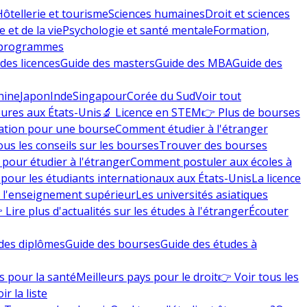
Hôtellerie et tourisme
Sciences humaines
Droit et sciences
 et de la vie
Psychologie et santé mentale
Formation,
 programmes
des licences
Guide des masters
Guide des MBA
Guide des
hine
Japon
Inde
Singapour
Corée du Sud
Voir tout
eures aux États-Unis
🔬 Licence en STEM
👉 Plus de bourses
ation pour une bourse
Comment étudier à l'étranger
ous les conseils sur les bourses
Trouver des bourses
 pour étudier à l'étranger
Comment postuler aux écoles à
pour les étudiants internationaux aux États-Unis
La licence
e l'enseignement supérieur
Les universités asiatiques
 Lire plus d'actualités sur les études à l'étranger
Écouter
des diplômes
Guide des bourses
Guide des études à
s pour la santé
Meilleurs pays pour le droit
👉 Voir tous les
ir la liste