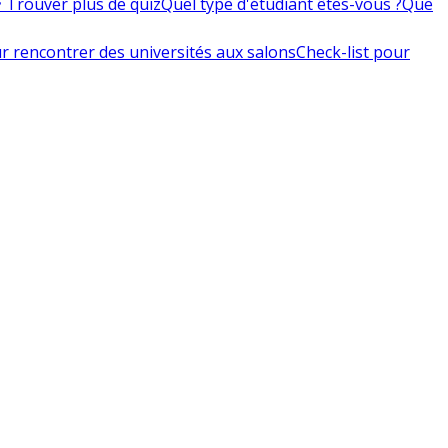
 Trouver plus de quiz
Quel type d'étudiant êtes-vous ?
Que
r rencontrer des universités aux salons
Check-list pour