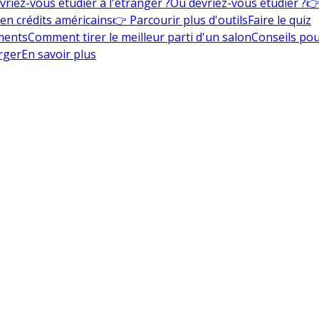
vriez-vous étudier à l'étranger ?
Où devriez-vous étudier ?
👉
en crédits américains
👉 Parcourir plus d'outils
Faire le quiz
ments
Comment tirer le meilleur parti d'un salon
Conseils pou
rger
En savoir plus