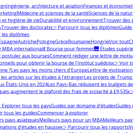
ign
Ingénierie, architecture et aviation
Finances et économie
rketing
Médecine et sciences de la santé
Sciences de la nature
e et hygiène de vie
Durabilité et environnement
Trouver des
A
Trouver des doctorats
👉 Parcourir tous les diplômes
Guide 
 les diplômes
Espagne
Autriche
Pologne
Grèce
Roumanie
Hongrie
Voir tout
C
 MBA international
💃 Bourse pour femmes
🌉 Études supéri
postuler aux bourses
Comment rédiger une lettre de motiv
onseils pour obtenir la bourse de l'Institut suédois
👉 Voir t
eine ?
Les pays les moins chers d'Europe
Lettre de motivation
les articles sur les études à l'étranger
Les projets de Trump 
ux États-Unis en 2024
Les Pays-Bas réduisent les budgets d
ques augmentent le plafond des frais de scolarité à £9,535
👉
 Explorer tous les pays
Guides par domaine d'études
Guides 
r tous les guides
Commencer à explorer
rs pays asiatiques
Meilleurs pays pour un MBA
Meilleurs pay
nations d'études en hausse
👉 Parcourir tous les rapports
Vo