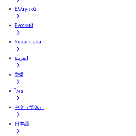
Ελληνικά
Русский
Українська
العربية
हिन्दी
ไทย
中文（简体）
日本語