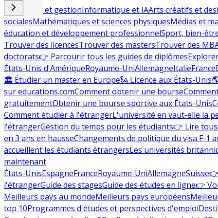
Commerce et gestion
Informatique et IA
Arts créatifs et des
sociales
Mathématiques et sciences physiques
Médias et ma
éducation et développement professionnel
Sport, bien-êtr
Trouver des licences
Trouver des masters
Trouver des MB
doctorats
👉 Parcourir tous les guides de diplômes
Explorer
États-Unis d'Amérique
Royaume-Uni
Allemagne
Italie
France
🏛 Étudier un master en Europe
🗽 Licence aux États-Unis

sur educations.com
Comment obtenir une bourse
Comment 
gratuitement
Obtenir une bourse sportive aux États-Unis
C
Comment étudier à l'étranger
L'université en vaut-elle la p
l'étranger
Gestion du temps pour les étudiants
👉 Lire tous 
en 3 ans en hausse
Changements de politique du visa F-1 a
accueillent les étudiants étrangers
Les universités britanni
maintenant
États-Unis
Espagne
France
Royaume-Uni
Allemagne
Suisse
👉
l'étranger
Guide des stages
Guide des études en ligne
👉 Voi
Meilleurs pays au monde
Meilleurs pays européens
Meilleu
top 10
Programmes d'études et perspectives d'emploi
Desti