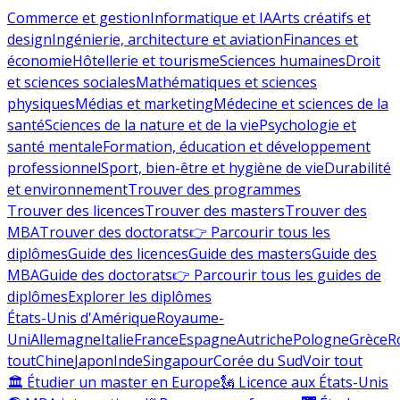
Commerce et gestion
Informatique et IA
Arts créatifs et
design
Ingénierie, architecture et aviation
Finances et
économie
Hôtellerie et tourisme
Sciences humaines
Droit
et sciences sociales
Mathématiques et sciences
physiques
Médias et marketing
Médecine et sciences de la
santé
Sciences de la nature et de la vie
Psychologie et
santé mentale
Formation, éducation et développement
professionnel
Sport, bien-être et hygiène de vie
Durabilité
et environnement
Trouver des programmes
Trouver des licences
Trouver des masters
Trouver des
MBA
Trouver des doctorats
👉 Parcourir tous les
diplômes
Guide des licences
Guide des masters
Guide des
MBA
Guide des doctorats
👉 Parcourir tous les guides de
diplômes
Explorer les diplômes
États-Unis d'Amérique
Royaume-
Uni
Allemagne
Italie
France
Espagne
Autriche
Pologne
Grèce
R
tout
Chine
Japon
Inde
Singapour
Corée du Sud
Voir tout
🏛 Étudier un master en Europe
🗽 Licence aux États-Unis