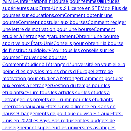
🌎 MBA international
💃 Bourse pour femmes
🌉 Études
supérieures aux États-Unis
🔬 Licence en STEM
👉 Plus de
bourses sur educations.com
Comment obtenir une
bourse
Comment postuler aux bourses
Comment rédiger
une lettre de motivation pour une bourse
Comment
étudier à l'étranger gratuitement
Obtenir une bourse
sportive aux États-Unis
Conseils pour obtenir la bourse
de l'Institut suédois
👉 Voir tous les conseils sur les
bourses
Trouver des bourses
Comment étudier à l'étranger
L'université en vaut-elle la
peine ?
Les pays les moins chers d'Europe
Lettre de
motivation pour étudier à l'étranger
Comment postuler
aux écoles à l'étranger
Gestion du temps pour les
étudiants
👉 Lire tous les articles sur les études à
l'étranger
Les projets de Trump pour les étudiants
internationaux aux États-Unis
La licence en 3 ans en
hausse
Changements de politique du visa F-1 aux États-
Unis en 2024
Les Pays-Bas réduisent les budgets de
l'enseignement supérieur
Les universités asiatiques