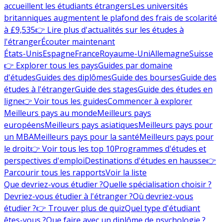
accueillent les étudiants étrangers
Les universités
britanniques augmentent le plafond des frais de scolarité
à £9,535
👉 Lire plus d'actualités sur les études à
l'étranger
Écouter maintenant
États-Unis
Espagne
France
Royaume-Uni
Allemagne
Suisse
👉 Explorer tous les pays
Guides par domaine
d'études
Guides des diplômes
Guide des bourses
Guide des
études à l'étranger
Guide des stages
Guide des études en
ligne
👉 Voir tous les guides
Commencer à explorer
Meilleurs pays au monde
Meilleurs pays
européens
Meilleurs pays asiatiques
Meilleurs pays pour
un MBA
Meilleurs pays pour la santé
Meilleurs pays pour
le droit
👉 Voir tous les top 10
Programmes d'études et
perspectives d'emploi
Destinations d'études en hausse
👉
Parcourir tous les rapports
Voir la liste
Que devriez-vous étudier ?
Quelle spécialisation choisir ?
Devriez-vous étudier à l'étranger ?
Où devriez-vous
étudier ?
👉 Trouver plus de quiz
Quel type d'étudiant
êtes-vous ?
Que faire avec un diplôme de psychologie ?