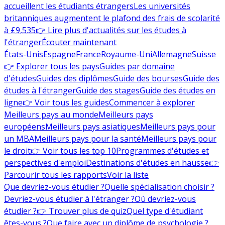
accueillent les étudiants étrangers
Les universités
britanniques augmentent le plafond des frais de scolarité
à £9,535
👉 Lire plus d'actualités sur les études à
l'étranger
Écouter maintenant
États-Unis
Espagne
France
Royaume-Uni
Allemagne
Suisse
👉 Explorer tous les pays
Guides par domaine
d'études
Guides des diplômes
Guide des bourses
Guide des
études à l'étranger
Guide des stages
Guide des études en
ligne
👉 Voir tous les guides
Commencer à explorer
Meilleurs pays au monde
Meilleurs pays
européens
Meilleurs pays asiatiques
Meilleurs pays pour
un MBA
Meilleurs pays pour la santé
Meilleurs pays pour
le droit
👉 Voir tous les top 10
Programmes d'études et
perspectives d'emploi
Destinations d'études en hausse
👉
Parcourir tous les rapports
Voir la liste
Que devriez-vous étudier ?
Quelle spécialisation choisir ?
Devriez-vous étudier à l'étranger ?
Où devriez-vous
étudier ?
👉 Trouver plus de quiz
Quel type d'étudiant
êtes-vous ?
Que faire avec un diplôme de psychologie ?