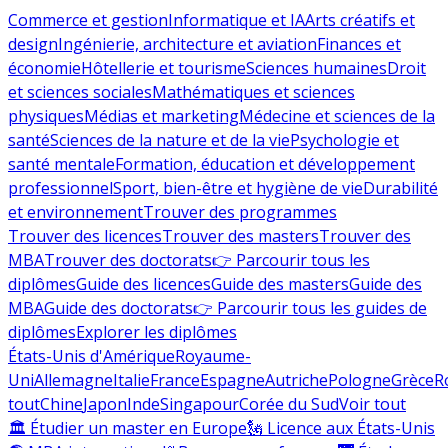
Commerce et gestion
Informatique et IA
Arts créatifs et
design
Ingénierie, architecture et aviation
Finances et
économie
Hôtellerie et tourisme
Sciences humaines
Droit
et sciences sociales
Mathématiques et sciences
physiques
Médias et marketing
Médecine et sciences de la
santé
Sciences de la nature et de la vie
Psychologie et
santé mentale
Formation, éducation et développement
professionnel
Sport, bien-être et hygiène de vie
Durabilité
et environnement
Trouver des programmes
Trouver des licences
Trouver des masters
Trouver des
MBA
Trouver des doctorats
👉 Parcourir tous les
diplômes
Guide des licences
Guide des masters
Guide des
MBA
Guide des doctorats
👉 Parcourir tous les guides de
diplômes
Explorer les diplômes
États-Unis d'Amérique
Royaume-
Uni
Allemagne
Italie
France
Espagne
Autriche
Pologne
Grèce
R
tout
Chine
Japon
Inde
Singapour
Corée du Sud
Voir tout
🏛 Étudier un master en Europe
🗽 Licence aux États-Unis