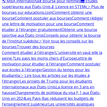
🌎 MBA international
💃 Bourse pour femmes
🌉 Études
supérieures aux États-Unis
🔬 Licence en STEM
👉 Plus de
bourses sur educations.com
Comment obtenir une
bourse
Comment postuler aux bourses
Comment rédiger
une lettre de motivation pour une bourse
Comment
étudier à l'étranger gratuitement
Obtenir une bourse
sportive aux États-Unis
Conseils pour obtenir la bourse
de l'Institut suédois
👉 Voir tous les conseils sur les
bourses
Trouver des bourses
Comment étudier à l'étranger
L'université en vaut-elle la
peine ?
Les pays les moins chers d'Europe
Lettre de
motivation pour étudier à l'étranger
Comment postuler
aux écoles à l'étranger
Gestion du temps pour les
étudiants
👉 Lire tous les articles sur les études à
l'étranger
Les projets de Trump pour les étudiants
internationaux aux États-Unis
La licence en 3 ans en
hausse
Changements de politique du visa F-1 aux États-
Unis en 2024
Les Pays-Bas réduisent les budgets de
l'enseignement supérieur
Les universités asiatiques