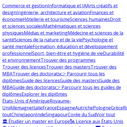
Commerce et gestion
Informatique et IA
Arts créatifs et
design
Ingénierie, architecture et aviation
Finances et
économie
Hôtellerie et tourisme
Sciences humaines
Droit
et sciences sociales
Mathématiques et sciences
physiques
Médias et marketing
Médecine et sciences de la
santé
Sciences de la nature et de la vie
Psychologie et
santé mentale
Formation, éducation et développement
professionnel
Sport, bien-être et hygiène de vie
Durabilité
et environnement
Trouver des programmes
Trouver des licences
Trouver des masters
Trouver des
MBA
Trouver des doctorats
👉 Parcourir tous les
diplômes
Guide des licences
Guide des masters
Guide des
MBA
Guide des doctorats
👉 Parcourir tous les guides de
diplômes
Explorer les diplômes
États-Unis d'Amérique
Royaume-
Uni
Allemagne
Italie
France
Espagne
Autriche
Pologne
Grèce
R
tout
Chine
Japon
Inde
Singapour
Corée du Sud
Voir tout
🏛 Étudier un master en Europe
🗽 Licence aux États-Unis