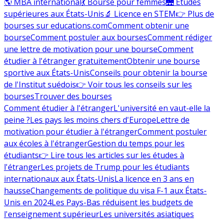
🌎 MBA international
💃 Bourse pour femmes
🌉 Études
supérieures aux États-Unis
🔬 Licence en STEM
👉 Plus de
bourses sur educations.com
Comment obtenir une
bourse
Comment postuler aux bourses
Comment rédiger
une lettre de motivation pour une bourse
Comment
étudier à l'étranger gratuitement
Obtenir une bourse
sportive aux États-Unis
Conseils pour obtenir la bourse
de l'Institut suédois
👉 Voir tous les conseils sur les
bourses
Trouver des bourses
Comment étudier à l'étranger
L'université en vaut-elle la
peine ?
Les pays les moins chers d'Europe
Lettre de
motivation pour étudier à l'étranger
Comment postuler
aux écoles à l'étranger
Gestion du temps pour les
étudiants
👉 Lire tous les articles sur les études à
l'étranger
Les projets de Trump pour les étudiants
internationaux aux États-Unis
La licence en 3 ans en
hausse
Changements de politique du visa F-1 aux États-
Unis en 2024
Les Pays-Bas réduisent les budgets de
l'enseignement supérieur
Les universités asiatiques