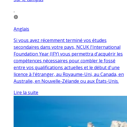
Anglais
Si vous avez récemment terminé vos études
secondaires dans votre pays, NCUK l'International
Foundation Year (IFY) vous permettra d'acquérir les
compétences nécessaires pour combler le fossé
entre vos qualifications actuelles et le début d'une
licence à l'étranger, au Royaume-Uni, au Canada, en
Australie, en Nouvelle-Zélande ou aux États-Unis.
Lire la suite