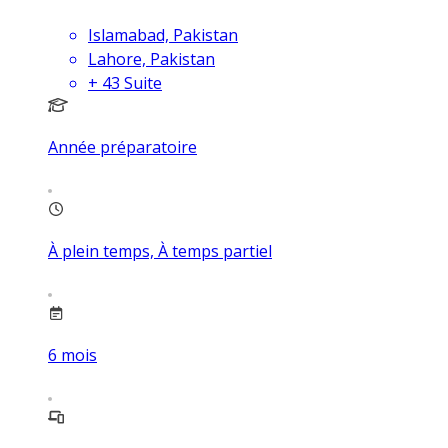
Islamabad, Pakistan
Lahore, Pakistan
+
43
Suite
Année préparatoire
À plein temps, À temps partiel
6
mois