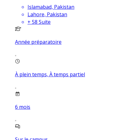
Islamabad, Pakistan
Lahore, Pakistan
+
58
Suite
Année préparatoire
À plein temps, À temps partiel
6
mois
Sur le campus