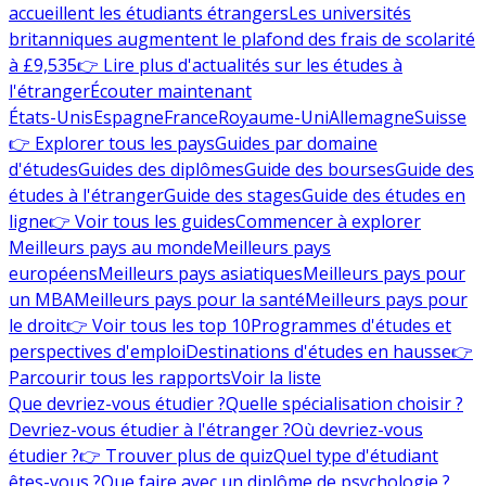
accueillent les étudiants étrangers
Les universités
britanniques augmentent le plafond des frais de scolarité
à £9,535
👉 Lire plus d'actualités sur les études à
l'étranger
Écouter maintenant
États-Unis
Espagne
France
Royaume-Uni
Allemagne
Suisse
👉 Explorer tous les pays
Guides par domaine
d'études
Guides des diplômes
Guide des bourses
Guide des
études à l'étranger
Guide des stages
Guide des études en
ligne
👉 Voir tous les guides
Commencer à explorer
Meilleurs pays au monde
Meilleurs pays
européens
Meilleurs pays asiatiques
Meilleurs pays pour
un MBA
Meilleurs pays pour la santé
Meilleurs pays pour
le droit
👉 Voir tous les top 10
Programmes d'études et
perspectives d'emploi
Destinations d'études en hausse
👉
Parcourir tous les rapports
Voir la liste
Que devriez-vous étudier ?
Quelle spécialisation choisir ?
Devriez-vous étudier à l'étranger ?
Où devriez-vous
étudier ?
👉 Trouver plus de quiz
Quel type d'étudiant
êtes-vous ?
Que faire avec un diplôme de psychologie ?