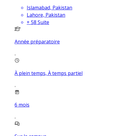
Islamabad, Pakistan
Lahore, Pakistan
+
58
Suite
Année préparatoire
À plein temps, À temps partiel
6
mois