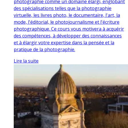
photographie comme un domaine élargi, englobant
des spécialisations telles que la photographie
virtuelle, les livres photo, le documentaire, l'art, la
mode, l'éditorial, le photojournalisme et l'écriture
photographique. Ce cours vous motivera à acquérir
des compétences, à développer des connaissances
et à élargir votre expertise dans la pensée et la
pratique de la photographie.
Lire la suite