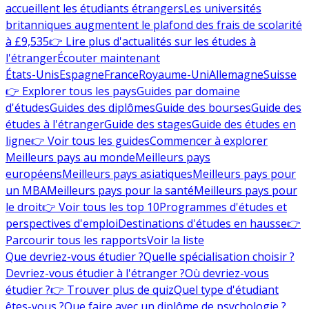
accueillent les étudiants étrangers
Les universités
britanniques augmentent le plafond des frais de scolarité
à £9,535
👉 Lire plus d'actualités sur les études à
l'étranger
Écouter maintenant
États-Unis
Espagne
France
Royaume-Uni
Allemagne
Suisse
👉 Explorer tous les pays
Guides par domaine
d'études
Guides des diplômes
Guide des bourses
Guide des
études à l'étranger
Guide des stages
Guide des études en
ligne
👉 Voir tous les guides
Commencer à explorer
Meilleurs pays au monde
Meilleurs pays
européens
Meilleurs pays asiatiques
Meilleurs pays pour
un MBA
Meilleurs pays pour la santé
Meilleurs pays pour
le droit
👉 Voir tous les top 10
Programmes d'études et
perspectives d'emploi
Destinations d'études en hausse
👉
Parcourir tous les rapports
Voir la liste
Que devriez-vous étudier ?
Quelle spécialisation choisir ?
Devriez-vous étudier à l'étranger ?
Où devriez-vous
étudier ?
👉 Trouver plus de quiz
Quel type d'étudiant
êtes-vous ?
Que faire avec un diplôme de psychologie ?