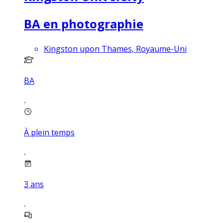
BA en photographie
Kingston upon Thames, Royaume-Uni
BA
À plein temps
3
ans