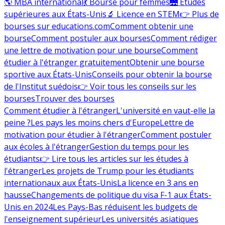
🌎 MBA international
💃 Bourse pour femmes
🌉 Études
supérieures aux États-Unis
🔬 Licence en STEM
👉 Plus de
bourses sur educations.com
Comment obtenir une
bourse
Comment postuler aux bourses
Comment rédiger
une lettre de motivation pour une bourse
Comment
étudier à l'étranger gratuitement
Obtenir une bourse
sportive aux États-Unis
Conseils pour obtenir la bourse
de l'Institut suédois
👉 Voir tous les conseils sur les
bourses
Trouver des bourses
Comment étudier à l'étranger
L'université en vaut-elle la
peine ?
Les pays les moins chers d'Europe
Lettre de
motivation pour étudier à l'étranger
Comment postuler
aux écoles à l'étranger
Gestion du temps pour les
étudiants
👉 Lire tous les articles sur les études à
l'étranger
Les projets de Trump pour les étudiants
internationaux aux États-Unis
La licence en 3 ans en
hausse
Changements de politique du visa F-1 aux États-
Unis en 2024
Les Pays-Bas réduisent les budgets de
l'enseignement supérieur
Les universités asiatiques