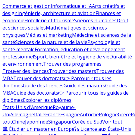
Commerce et gestion
Informatique et IA
Arts créatifs et
design
Ingénierie, architecture et aviation
Finances et
économie
Hôtellerie et tourisme
Sciences humaines
Droit
et sciences sociales
Mathématiques et sciences
physiques
Médias et marketing
Médecine et sciences de la
santé
Sciences de la nature et de la vie
Psychologie et
santé mentale
Formation, éducation et développement
professionnel
Sport, bien-être et hygiène de vie
Durabilité
et environnement
Trouver des programmes
Trouver des licences
Trouver des masters
Trouver des
MBA
Trouver des doctorats
👉 Parcourir tous les
diplômes
Guide des licences
Guide des masters
Guide des
MBA
Guide des doctorats
👉 Parcourir tous les guides de
diplômes
Explorer les diplômes
États-Unis d'Amérique
Royaume-
Uni
Allemagne
Italie
France
Espagne
Autriche
Pologne
Grèce
R
tout
Chine
Japon
Inde
Singapour
Corée du Sud
Voir tout
🏛 Étudier un master en Europe
🗽 Licence aux États-Unis