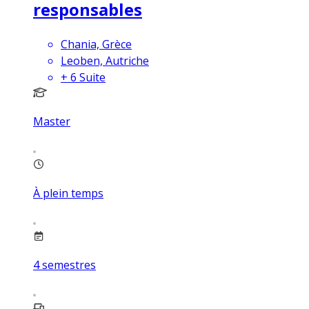
responsables
Chania, Grèce
Leoben, Autriche
+
6
Suite
Master
À plein temps
4
semestres