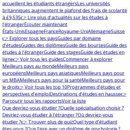
accueillent les étudiants étrangers
Les universités
britanniques augmentent le plafond des frais de scolarité
à £9,535
👉 Lire plus d'actualités sur les études à
l'étranger
Écouter maintenant
États-Unis
Espagne
France
Royaume-Uni
Allemagne
Suisse
👉 Explorer tous les pays
Guides par domaine
d'études
Guides des diplômes
Guide des bourses
Guide des
études à l'étranger
Guide des stages
Guide des études en
ligne
👉 Voir tous les guides
Commencer à explorer
Meilleurs pays au monde
Meilleurs pays
européens
Meilleurs pays asiatiques
Meilleurs pays pour
un MBA
Meilleurs pays pour la santé
Meilleurs pays pour
le droit
👉 Voir tous les top 10
Programmes d'études et
perspectives d'emploi
Destinations d'études en hausse
👉
Parcourir tous les rapports
Voir la liste
Que devriez-vous étudier ?
Quelle spécialisation choisir ?
Devriez-vous étudier à l'étranger ?
Où devriez-vous
étudier ?
👉 Trouver plus de quiz
Quel type d'étudiant
êtes-vous ?
Que faire avec un diplôme de psychologie ?