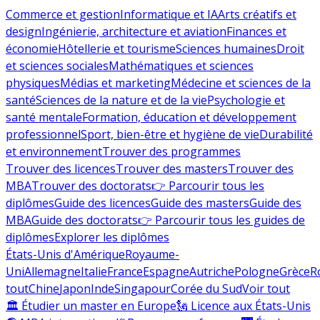
Commerce et gestion
Informatique et IA
Arts créatifs et
design
Ingénierie, architecture et aviation
Finances et
économie
Hôtellerie et tourisme
Sciences humaines
Droit
et sciences sociales
Mathématiques et sciences
physiques
Médias et marketing
Médecine et sciences de la
santé
Sciences de la nature et de la vie
Psychologie et
santé mentale
Formation, éducation et développement
professionnel
Sport, bien-être et hygiène de vie
Durabilité
et environnement
Trouver des programmes
Trouver des licences
Trouver des masters
Trouver des
MBA
Trouver des doctorats
👉 Parcourir tous les
diplômes
Guide des licences
Guide des masters
Guide des
MBA
Guide des doctorats
👉 Parcourir tous les guides de
diplômes
Explorer les diplômes
États-Unis d'Amérique
Royaume-
Uni
Allemagne
Italie
France
Espagne
Autriche
Pologne
Grèce
R
tout
Chine
Japon
Inde
Singapour
Corée du Sud
Voir tout
🏛 Étudier un master en Europe
🗽 Licence aux États-Unis