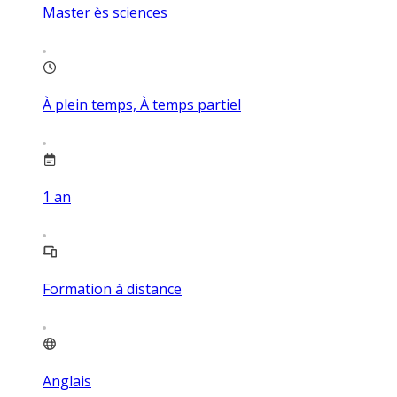
Master ès sciences
À plein temps, À temps partiel
1
an
Formation à distance
Anglais