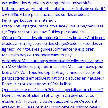
accueillent les étudiants étrangers
Les universités
britanniques augmentent le plafond des frais de scolarité
à £9,535
👉 Lire plus d'actualités sur les études à
l'étranger
Écouter maintenant
États-Unis
Espagne
France
Royaume-Uni
Allemagne
Suisse
👉 Explorer tous les pays
Guides par domaine
d'études
Guides des diplômes
Guide des bourses
Guide des
études à l'étranger
Guide des stages
Guide des études en
ligne
👉 Voir tous les guides
Commencer à explorer
Meilleurs pays au monde
Meilleurs pays
européens
Meilleurs pays asiatiques
Meilleurs pays pour
un MBA
Meilleurs pays pour la santé
Meilleurs pays pour
le droit
👉 Voir tous les top 10
Programmes d'études et
perspectives d'emploi
Destinations d'études en hausse
👉
Parcourir tous les rapports
Voir la liste
Que devriez-vous étudier ?
Quelle spécialisation choisir ?
Devriez-vous étudier à l'étranger ?
Où devriez-vous
étudier ?
👉 Trouver plus de quiz
Quel type d'étudiant
êtes-vous ?
Que faire avec un diplôme de psychologie ?