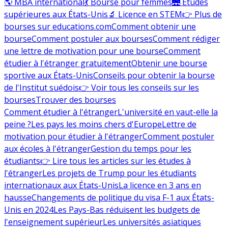
🌎 MBA international
💃 Bourse pour femmes
🌉 Études
supérieures aux États-Unis
🔬 Licence en STEM
👉 Plus de
bourses sur educations.com
Comment obtenir une
bourse
Comment postuler aux bourses
Comment rédiger
une lettre de motivation pour une bourse
Comment
étudier à l'étranger gratuitement
Obtenir une bourse
sportive aux États-Unis
Conseils pour obtenir la bourse
de l'Institut suédois
👉 Voir tous les conseils sur les
bourses
Trouver des bourses
Comment étudier à l'étranger
L'université en vaut-elle la
peine ?
Les pays les moins chers d'Europe
Lettre de
motivation pour étudier à l'étranger
Comment postuler
aux écoles à l'étranger
Gestion du temps pour les
étudiants
👉 Lire tous les articles sur les études à
l'étranger
Les projets de Trump pour les étudiants
internationaux aux États-Unis
La licence en 3 ans en
hausse
Changements de politique du visa F-1 aux États-
Unis en 2024
Les Pays-Bas réduisent les budgets de
l'enseignement supérieur
Les universités asiatiques