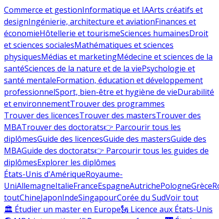
Commerce et gestion
Informatique et IA
Arts créatifs et
design
Ingénierie, architecture et aviation
Finances et
économie
Hôtellerie et tourisme
Sciences humaines
Droit
et sciences sociales
Mathématiques et sciences
physiques
Médias et marketing
Médecine et sciences de la
santé
Sciences de la nature et de la vie
Psychologie et
santé mentale
Formation, éducation et développement
professionnel
Sport, bien-être et hygiène de vie
Durabilité
et environnement
Trouver des programmes
Trouver des licences
Trouver des masters
Trouver des
MBA
Trouver des doctorats
👉 Parcourir tous les
diplômes
Guide des licences
Guide des masters
Guide des
MBA
Guide des doctorats
👉 Parcourir tous les guides de
diplômes
Explorer les diplômes
États-Unis d'Amérique
Royaume-
Uni
Allemagne
Italie
France
Espagne
Autriche
Pologne
Grèce
R
tout
Chine
Japon
Inde
Singapour
Corée du Sud
Voir tout
🏛 Étudier un master en Europe
🗽 Licence aux États-Unis