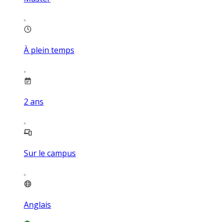
À plein temps
2
ans
Sur le campus
Anglais