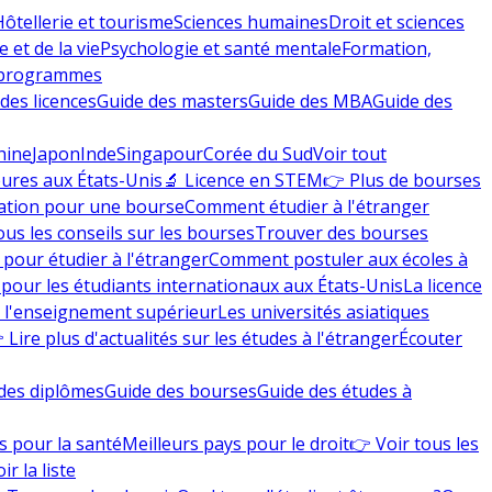
Hôtellerie et tourisme
Sciences humaines
Droit et sciences
 et de la vie
Psychologie et santé mentale
Formation,
 programmes
des licences
Guide des masters
Guide des MBA
Guide des
hine
Japon
Inde
Singapour
Corée du Sud
Voir tout
eures aux États-Unis
🔬 Licence en STEM
👉 Plus de bourses
ation pour une bourse
Comment étudier à l'étranger
ous les conseils sur les bourses
Trouver des bourses
 pour étudier à l'étranger
Comment postuler aux écoles à
pour les étudiants internationaux aux États-Unis
La licence
e l'enseignement supérieur
Les universités asiatiques
 Lire plus d'actualités sur les études à l'étranger
Écouter
des diplômes
Guide des bourses
Guide des études à
s pour la santé
Meilleurs pays pour le droit
👉 Voir tous les
ir la liste