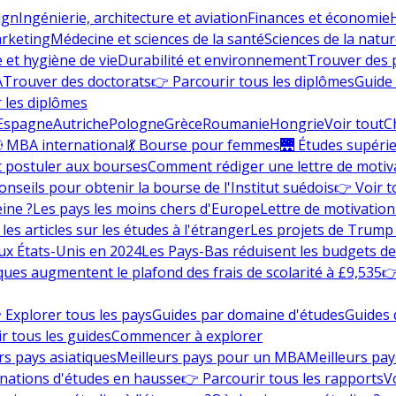
ign
Ingénierie, architecture et aviation
Finances et économie
rketing
Médecine et sciences de la santé
Sciences de la nature
e et hygiène de vie
Durabilité et environnement
Trouver des
A
Trouver des doctorats
👉 Parcourir tous les diplômes
Guide 
 les diplômes
Espagne
Autriche
Pologne
Grèce
Roumanie
Hongrie
Voir tout
C
 MBA international
💃 Bourse pour femmes
🌉 Études supéri
postuler aux bourses
Comment rédiger une lettre de motiv
onseils pour obtenir la bourse de l'Institut suédois
👉 Voir t
eine ?
Les pays les moins chers d'Europe
Lettre de motivation
les articles sur les études à l'étranger
Les projets de Trump 
ux États-Unis en 2024
Les Pays-Bas réduisent les budgets d
ques augmentent le plafond des frais de scolarité à £9,535
👉
 Explorer tous les pays
Guides par domaine d'études
Guides 
r tous les guides
Commencer à explorer
rs pays asiatiques
Meilleurs pays pour un MBA
Meilleurs pay
nations d'études en hausse
👉 Parcourir tous les rapports
Vo