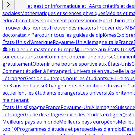
Commerce et gestion
Informatique et IA
Arts créatifs et des
sociales
Mathématiques et sciences physiques
Médias et ma
éducation et développement professionnel
Sport, bien-êtr
Trouver des licences
Trouver des masters
Trouver des MB
doctorats
👉 Parcourir tous les guides de diplômes
Explorer
États-Unis d'Amérique
Royaume-Uni
Allemagne
Italie
France
🏛 Étudier un master en Europe
🗽 Licence aux États-Unis

sur educations.com
Comment obtenir une bourse
Comment 
gratuitement
Obtenir une bourse sportive aux États-Unis
C
Comment étudier à l'étranger
L'université en vaut-elle la p
l'étranger
Gestion du temps pour les étudiants
👉 Lire tous 
en 3 ans en hausse
Changements de politique du visa F-1 a
accueillent les étudiants étrangers
Les universités britanni
maintenant
États-Unis
Espagne
France
Royaume-Uni
Allemagne
Suisse
👉
l'étranger
Guide des stages
Guide des études en ligne
👉 Voi
Meilleurs pays au monde
Meilleurs pays européens
Meilleu
top 10
Programmes d'études et perspectives d'emploi
Desti