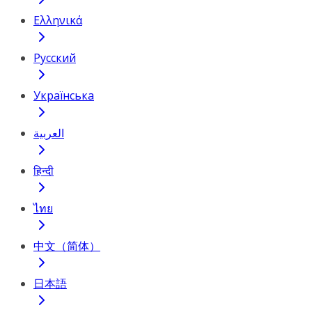
Ελληνικά
Русский
Українська
العربية
हिन्दी
ไทย
中文（简体）
日本語