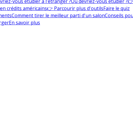
vriez-vous étudier à l'étranger ?
Où devriez-vous étudier ?
👉
en crédits américains
👉 Parcourir plus d'outils
Faire le quiz
ments
Comment tirer le meilleur parti d'un salon
Conseils pou
rger
En savoir plus