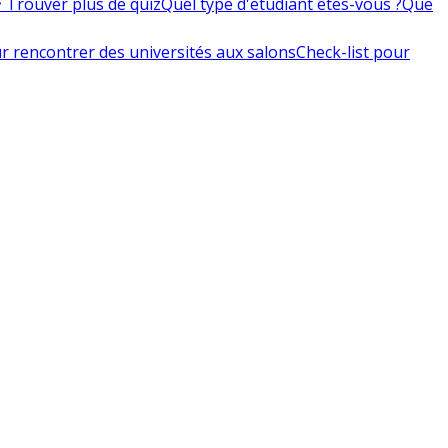
 Trouver plus de quiz
Quel type d'étudiant êtes-vous ?
Que
r rencontrer des universités aux salons
Check-list pour