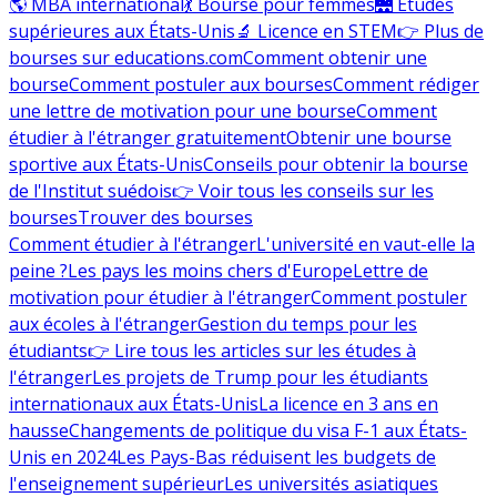
🌎 MBA international
💃 Bourse pour femmes
🌉 Études
supérieures aux États-Unis
🔬 Licence en STEM
👉 Plus de
bourses sur educations.com
Comment obtenir une
bourse
Comment postuler aux bourses
Comment rédiger
une lettre de motivation pour une bourse
Comment
étudier à l'étranger gratuitement
Obtenir une bourse
sportive aux États-Unis
Conseils pour obtenir la bourse
de l'Institut suédois
👉 Voir tous les conseils sur les
bourses
Trouver des bourses
Comment étudier à l'étranger
L'université en vaut-elle la
peine ?
Les pays les moins chers d'Europe
Lettre de
motivation pour étudier à l'étranger
Comment postuler
aux écoles à l'étranger
Gestion du temps pour les
étudiants
👉 Lire tous les articles sur les études à
l'étranger
Les projets de Trump pour les étudiants
internationaux aux États-Unis
La licence en 3 ans en
hausse
Changements de politique du visa F-1 aux États-
Unis en 2024
Les Pays-Bas réduisent les budgets de
l'enseignement supérieur
Les universités asiatiques