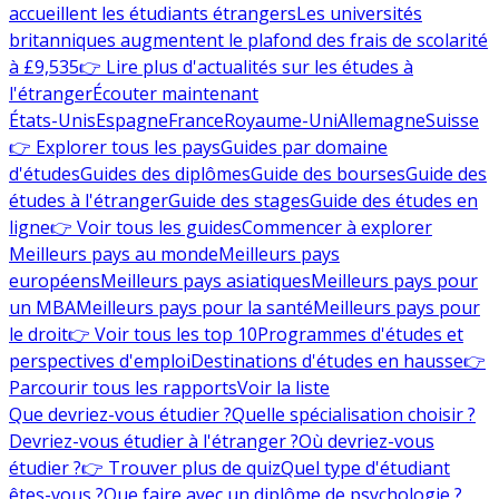
accueillent les étudiants étrangers
Les universités
britanniques augmentent le plafond des frais de scolarité
à £9,535
👉 Lire plus d'actualités sur les études à
l'étranger
Écouter maintenant
États-Unis
Espagne
France
Royaume-Uni
Allemagne
Suisse
👉 Explorer tous les pays
Guides par domaine
d'études
Guides des diplômes
Guide des bourses
Guide des
études à l'étranger
Guide des stages
Guide des études en
ligne
👉 Voir tous les guides
Commencer à explorer
Meilleurs pays au monde
Meilleurs pays
européens
Meilleurs pays asiatiques
Meilleurs pays pour
un MBA
Meilleurs pays pour la santé
Meilleurs pays pour
le droit
👉 Voir tous les top 10
Programmes d'études et
perspectives d'emploi
Destinations d'études en hausse
👉
Parcourir tous les rapports
Voir la liste
Que devriez-vous étudier ?
Quelle spécialisation choisir ?
Devriez-vous étudier à l'étranger ?
Où devriez-vous
étudier ?
👉 Trouver plus de quiz
Quel type d'étudiant
êtes-vous ?
Que faire avec un diplôme de psychologie ?