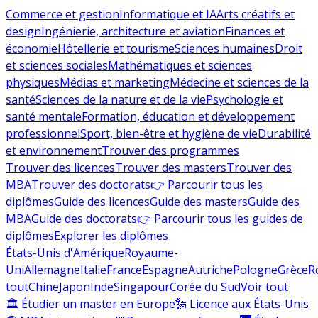
Commerce et gestion
Informatique et IA
Arts créatifs et
design
Ingénierie, architecture et aviation
Finances et
économie
Hôtellerie et tourisme
Sciences humaines
Droit
et sciences sociales
Mathématiques et sciences
physiques
Médias et marketing
Médecine et sciences de la
santé
Sciences de la nature et de la vie
Psychologie et
santé mentale
Formation, éducation et développement
professionnel
Sport, bien-être et hygiène de vie
Durabilité
et environnement
Trouver des programmes
Trouver des licences
Trouver des masters
Trouver des
MBA
Trouver des doctorats
👉 Parcourir tous les
diplômes
Guide des licences
Guide des masters
Guide des
MBA
Guide des doctorats
👉 Parcourir tous les guides de
diplômes
Explorer les diplômes
États-Unis d'Amérique
Royaume-
Uni
Allemagne
Italie
France
Espagne
Autriche
Pologne
Grèce
R
tout
Chine
Japon
Inde
Singapour
Corée du Sud
Voir tout
🏛 Étudier un master en Europe
🗽 Licence aux États-Unis