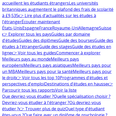
accueillent les étudiants étrangers
Les universités
britanniques augmentent le plafond des frais de scolarité
à £9,535
👉 Lire plus d'actualités sur les études à
l'étranger
Écouter maintenant
États-Unis
Espagne
France
Royaume-Uni
Allemagne
Suisse
👉 Explorer tous les pays
Guides par domaine
d'études
Guides des diplômes
Guide des bourses
Guide des
études à l'étranger
Guide des stages
Guide des études en
ligne
👉 Voir tous les guides
Commencer à explorer
Meilleurs pays au monde
Meilleurs pays
européens
Meilleurs pays asiatiques
Meilleurs pays pour
un MBA
Meilleurs pays pour la santé
Meilleurs pays pour
le droit
👉 Voir tous les top 10
Programmes d'études et
perspectives d'emploi
Destinations d'études en hausse
👉
Parcourir tous les rapports
Voir la liste
Que devriez-vous étudier ?
Quelle spécialisation choisir ?
Devriez-vous étudier à l'étranger ?
Où devriez-vous
étudier ?
👉 Trouver plus de quiz
Quel type d'étudiant
êtes-vous ?
Que faire avec un diplôme de psychologie ?