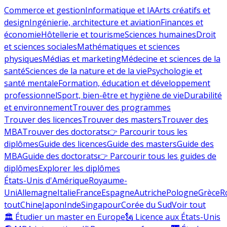
Commerce et gestion
Informatique et IA
Arts créatifs et
design
Ingénierie, architecture et aviation
Finances et
économie
Hôtellerie et tourisme
Sciences humaines
Droit
et sciences sociales
Mathématiques et sciences
physiques
Médias et marketing
Médecine et sciences de la
santé
Sciences de la nature et de la vie
Psychologie et
santé mentale
Formation, éducation et développement
professionnel
Sport, bien-être et hygiène de vie
Durabilité
et environnement
Trouver des programmes
Trouver des licences
Trouver des masters
Trouver des
MBA
Trouver des doctorats
👉 Parcourir tous les
diplômes
Guide des licences
Guide des masters
Guide des
MBA
Guide des doctorats
👉 Parcourir tous les guides de
diplômes
Explorer les diplômes
États-Unis d'Amérique
Royaume-
Uni
Allemagne
Italie
France
Espagne
Autriche
Pologne
Grèce
R
tout
Chine
Japon
Inde
Singapour
Corée du Sud
Voir tout
🏛 Étudier un master en Europe
🗽 Licence aux États-Unis