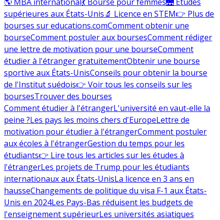
🌎 MBA international
💃 Bourse pour femmes
🌉 Études
supérieures aux États-Unis
🔬 Licence en STEM
👉 Plus de
bourses sur educations.com
Comment obtenir une
bourse
Comment postuler aux bourses
Comment rédiger
une lettre de motivation pour une bourse
Comment
étudier à l'étranger gratuitement
Obtenir une bourse
sportive aux États-Unis
Conseils pour obtenir la bourse
de l'Institut suédois
👉 Voir tous les conseils sur les
bourses
Trouver des bourses
Comment étudier à l'étranger
L'université en vaut-elle la
peine ?
Les pays les moins chers d'Europe
Lettre de
motivation pour étudier à l'étranger
Comment postuler
aux écoles à l'étranger
Gestion du temps pour les
étudiants
👉 Lire tous les articles sur les études à
l'étranger
Les projets de Trump pour les étudiants
internationaux aux États-Unis
La licence en 3 ans en
hausse
Changements de politique du visa F-1 aux États-
Unis en 2024
Les Pays-Bas réduisent les budgets de
l'enseignement supérieur
Les universités asiatiques