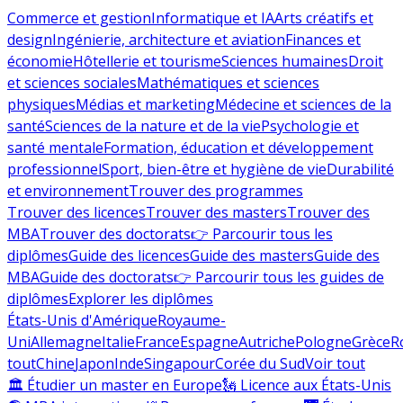
Commerce et gestion
Informatique et IA
Arts créatifs et
design
Ingénierie, architecture et aviation
Finances et
économie
Hôtellerie et tourisme
Sciences humaines
Droit
et sciences sociales
Mathématiques et sciences
physiques
Médias et marketing
Médecine et sciences de la
santé
Sciences de la nature et de la vie
Psychologie et
santé mentale
Formation, éducation et développement
professionnel
Sport, bien-être et hygiène de vie
Durabilité
et environnement
Trouver des programmes
Trouver des licences
Trouver des masters
Trouver des
MBA
Trouver des doctorats
👉 Parcourir tous les
diplômes
Guide des licences
Guide des masters
Guide des
MBA
Guide des doctorats
👉 Parcourir tous les guides de
diplômes
Explorer les diplômes
États-Unis d'Amérique
Royaume-
Uni
Allemagne
Italie
France
Espagne
Autriche
Pologne
Grèce
R
tout
Chine
Japon
Inde
Singapour
Corée du Sud
Voir tout
🏛 Étudier un master en Europe
🗽 Licence aux États-Unis