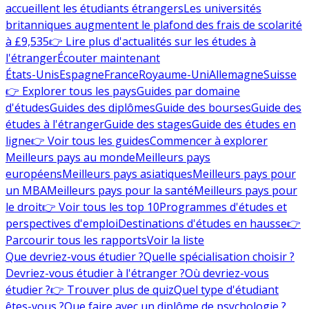
accueillent les étudiants étrangers
Les universités
britanniques augmentent le plafond des frais de scolarité
à £9,535
👉 Lire plus d'actualités sur les études à
l'étranger
Écouter maintenant
États-Unis
Espagne
France
Royaume-Uni
Allemagne
Suisse
👉 Explorer tous les pays
Guides par domaine
d'études
Guides des diplômes
Guide des bourses
Guide des
études à l'étranger
Guide des stages
Guide des études en
ligne
👉 Voir tous les guides
Commencer à explorer
Meilleurs pays au monde
Meilleurs pays
européens
Meilleurs pays asiatiques
Meilleurs pays pour
un MBA
Meilleurs pays pour la santé
Meilleurs pays pour
le droit
👉 Voir tous les top 10
Programmes d'études et
perspectives d'emploi
Destinations d'études en hausse
👉
Parcourir tous les rapports
Voir la liste
Que devriez-vous étudier ?
Quelle spécialisation choisir ?
Devriez-vous étudier à l'étranger ?
Où devriez-vous
étudier ?
👉 Trouver plus de quiz
Quel type d'étudiant
êtes-vous ?
Que faire avec un diplôme de psychologie ?