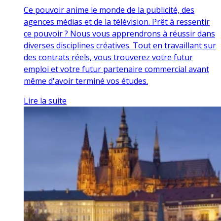
Ce pouvoir anime le monde de la publicité, des
agences médias et de la télévision. Prêt à ressentir
ce pouvoir ? Nous vous apprendrons à réussir dans
diverses disciplines créatives. Tout en travaillant sur
des contrats réels, vous trouverez votre futur
emploi et votre futur partenaire commercial avant
même d'avoir terminé vos études.
Lire la suite