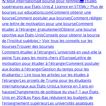
🌎 MBA international
💃 Bourse pour femmes
🌉 Études
supérieures aux États-Unis
🔬 Licence en STEM
👉 Plus de
bourses sur educations.com
Comment obtenir une
bourse
Comment postuler aux bourses
Comment rédiger
une lettre de motivation pour une bourse
Comment
étudier à l'étranger gratuitement
Obtenir une bourse
sportive aux États-Unis
Conseils pour obtenir la bourse
de l'Institut suédois
👉 Voir tous les conseils sur les
bourses
Trouver des bourses
Comment étudier à l'étranger
L'université en vaut-elle la
peine ?
Les pays les moins chers d'Europe
Lettre de
motivation pour étudier à l'étranger
Comment postuler
aux écoles à l'étranger
Gestion du temps pour les
étudiants
👉 Lire tous les articles sur les études à
l'étranger
Les projets de Trump pour les étudiants
internationaux aux États-Unis
La licence en 3 ans en
hausse
Changements de politique du visa F-1 aux États-
Unis en 2024
Les Pays-Bas réduisent les budgets de
l'enseignement supérieur
Les universités asiatiques