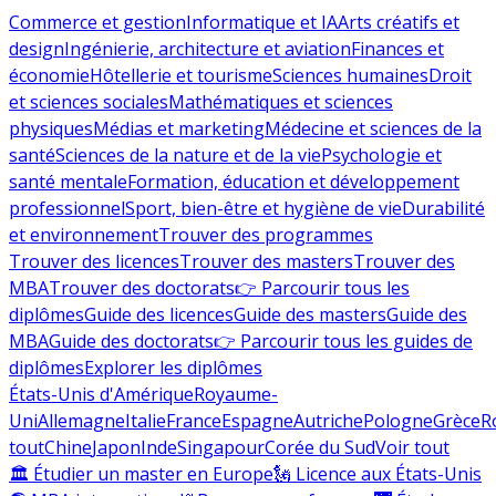
Commerce et gestion
Informatique et IA
Arts créatifs et
design
Ingénierie, architecture et aviation
Finances et
économie
Hôtellerie et tourisme
Sciences humaines
Droit
et sciences sociales
Mathématiques et sciences
physiques
Médias et marketing
Médecine et sciences de la
santé
Sciences de la nature et de la vie
Psychologie et
santé mentale
Formation, éducation et développement
professionnel
Sport, bien-être et hygiène de vie
Durabilité
et environnement
Trouver des programmes
Trouver des licences
Trouver des masters
Trouver des
MBA
Trouver des doctorats
👉 Parcourir tous les
diplômes
Guide des licences
Guide des masters
Guide des
MBA
Guide des doctorats
👉 Parcourir tous les guides de
diplômes
Explorer les diplômes
États-Unis d'Amérique
Royaume-
Uni
Allemagne
Italie
France
Espagne
Autriche
Pologne
Grèce
R
tout
Chine
Japon
Inde
Singapour
Corée du Sud
Voir tout
🏛 Étudier un master en Europe
🗽 Licence aux États-Unis