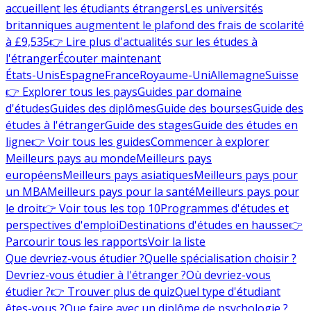
accueillent les étudiants étrangers
Les universités
britanniques augmentent le plafond des frais de scolarité
à £9,535
👉 Lire plus d'actualités sur les études à
l'étranger
Écouter maintenant
États-Unis
Espagne
France
Royaume-Uni
Allemagne
Suisse
👉 Explorer tous les pays
Guides par domaine
d'études
Guides des diplômes
Guide des bourses
Guide des
études à l'étranger
Guide des stages
Guide des études en
ligne
👉 Voir tous les guides
Commencer à explorer
Meilleurs pays au monde
Meilleurs pays
européens
Meilleurs pays asiatiques
Meilleurs pays pour
un MBA
Meilleurs pays pour la santé
Meilleurs pays pour
le droit
👉 Voir tous les top 10
Programmes d'études et
perspectives d'emploi
Destinations d'études en hausse
👉
Parcourir tous les rapports
Voir la liste
Que devriez-vous étudier ?
Quelle spécialisation choisir ?
Devriez-vous étudier à l'étranger ?
Où devriez-vous
étudier ?
👉 Trouver plus de quiz
Quel type d'étudiant
êtes-vous ?
Que faire avec un diplôme de psychologie ?