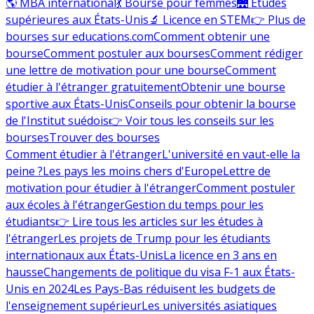
🌎 MBA international
💃 Bourse pour femmes
🌉 Études
supérieures aux États-Unis
🔬 Licence en STEM
👉 Plus de
bourses sur educations.com
Comment obtenir une
bourse
Comment postuler aux bourses
Comment rédiger
une lettre de motivation pour une bourse
Comment
étudier à l'étranger gratuitement
Obtenir une bourse
sportive aux États-Unis
Conseils pour obtenir la bourse
de l'Institut suédois
👉 Voir tous les conseils sur les
bourses
Trouver des bourses
Comment étudier à l'étranger
L'université en vaut-elle la
peine ?
Les pays les moins chers d'Europe
Lettre de
motivation pour étudier à l'étranger
Comment postuler
aux écoles à l'étranger
Gestion du temps pour les
étudiants
👉 Lire tous les articles sur les études à
l'étranger
Les projets de Trump pour les étudiants
internationaux aux États-Unis
La licence en 3 ans en
hausse
Changements de politique du visa F-1 aux États-
Unis en 2024
Les Pays-Bas réduisent les budgets de
l'enseignement supérieur
Les universités asiatiques