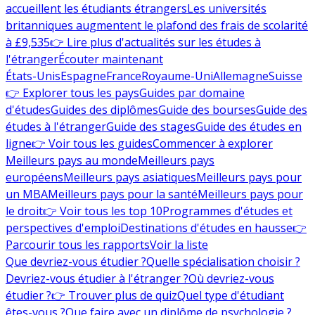
accueillent les étudiants étrangers
Les universités
britanniques augmentent le plafond des frais de scolarité
à £9,535
👉 Lire plus d'actualités sur les études à
l'étranger
Écouter maintenant
États-Unis
Espagne
France
Royaume-Uni
Allemagne
Suisse
👉 Explorer tous les pays
Guides par domaine
d'études
Guides des diplômes
Guide des bourses
Guide des
études à l'étranger
Guide des stages
Guide des études en
ligne
👉 Voir tous les guides
Commencer à explorer
Meilleurs pays au monde
Meilleurs pays
européens
Meilleurs pays asiatiques
Meilleurs pays pour
un MBA
Meilleurs pays pour la santé
Meilleurs pays pour
le droit
👉 Voir tous les top 10
Programmes d'études et
perspectives d'emploi
Destinations d'études en hausse
👉
Parcourir tous les rapports
Voir la liste
Que devriez-vous étudier ?
Quelle spécialisation choisir ?
Devriez-vous étudier à l'étranger ?
Où devriez-vous
étudier ?
👉 Trouver plus de quiz
Quel type d'étudiant
êtes-vous ?
Que faire avec un diplôme de psychologie ?