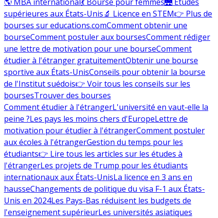
🌎 MBA international
💃 Bourse pour femmes
🌉 Études
supérieures aux États-Unis
🔬 Licence en STEM
👉 Plus de
bourses sur educations.com
Comment obtenir une
bourse
Comment postuler aux bourses
Comment rédiger
une lettre de motivation pour une bourse
Comment
étudier à l'étranger gratuitement
Obtenir une bourse
sportive aux États-Unis
Conseils pour obtenir la bourse
de l'Institut suédois
👉 Voir tous les conseils sur les
bourses
Trouver des bourses
Comment étudier à l'étranger
L'université en vaut-elle la
peine ?
Les pays les moins chers d'Europe
Lettre de
motivation pour étudier à l'étranger
Comment postuler
aux écoles à l'étranger
Gestion du temps pour les
étudiants
👉 Lire tous les articles sur les études à
l'étranger
Les projets de Trump pour les étudiants
internationaux aux États-Unis
La licence en 3 ans en
hausse
Changements de politique du visa F-1 aux États-
Unis en 2024
Les Pays-Bas réduisent les budgets de
l'enseignement supérieur
Les universités asiatiques