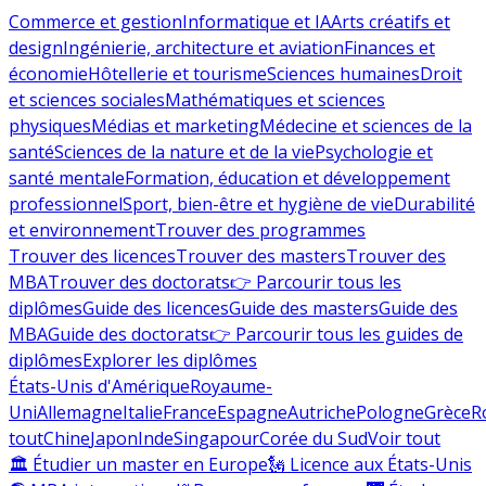
Commerce et gestion
Informatique et IA
Arts créatifs et
design
Ingénierie, architecture et aviation
Finances et
économie
Hôtellerie et tourisme
Sciences humaines
Droit
et sciences sociales
Mathématiques et sciences
physiques
Médias et marketing
Médecine et sciences de la
santé
Sciences de la nature et de la vie
Psychologie et
santé mentale
Formation, éducation et développement
professionnel
Sport, bien-être et hygiène de vie
Durabilité
et environnement
Trouver des programmes
Trouver des licences
Trouver des masters
Trouver des
MBA
Trouver des doctorats
👉 Parcourir tous les
diplômes
Guide des licences
Guide des masters
Guide des
MBA
Guide des doctorats
👉 Parcourir tous les guides de
diplômes
Explorer les diplômes
États-Unis d'Amérique
Royaume-
Uni
Allemagne
Italie
France
Espagne
Autriche
Pologne
Grèce
R
tout
Chine
Japon
Inde
Singapour
Corée du Sud
Voir tout
🏛 Étudier un master en Europe
🗽 Licence aux États-Unis