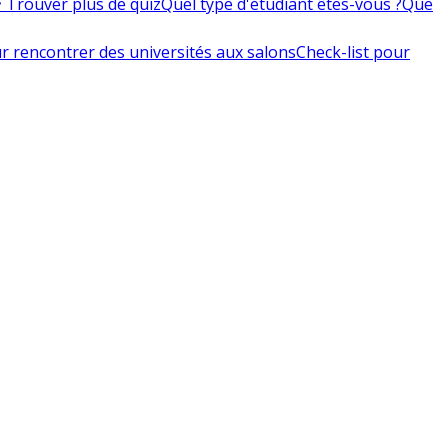
 Trouver plus de quiz
Quel type d'étudiant êtes-vous ?
Que
r rencontrer des universités aux salons
Check-list pour