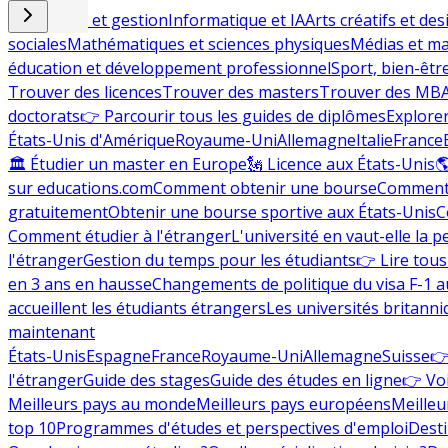
Commerce et gestion
Informatique et IA
Arts créatifs et des
sociales
Mathématiques et sciences physiques
Médias et ma
éducation et développement professionnel
Sport, bien-êtr
Trouver des licences
Trouver des masters
Trouver des MB
doctorats
👉 Parcourir tous les guides de diplômes
Explorer
États-Unis d'Amérique
Royaume-Uni
Allemagne
Italie
France
🏛 Étudier un master en Europe
🗽 Licence aux États-Unis

sur educations.com
Comment obtenir une bourse
Comment 
gratuitement
Obtenir une bourse sportive aux États-Unis
C
Comment étudier à l'étranger
L'université en vaut-elle la p
l'étranger
Gestion du temps pour les étudiants
👉 Lire tous 
en 3 ans en hausse
Changements de politique du visa F-1 a
accueillent les étudiants étrangers
Les universités britanni
maintenant
États-Unis
Espagne
France
Royaume-Uni
Allemagne
Suisse
👉
l'étranger
Guide des stages
Guide des études en ligne
👉 Voi
Meilleurs pays au monde
Meilleurs pays européens
Meilleu
top 10
Programmes d'études et perspectives d'emploi
Desti