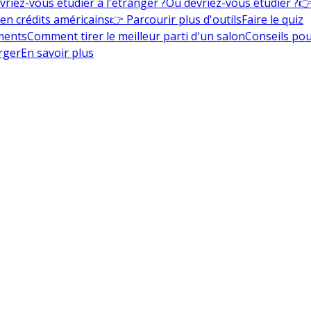
vriez-vous étudier à l'étranger ?
Où devriez-vous étudier ?
👉
en crédits américains
👉 Parcourir plus d'outils
Faire le quiz
ments
Comment tirer le meilleur parti d'un salon
Conseils pou
rger
En savoir plus