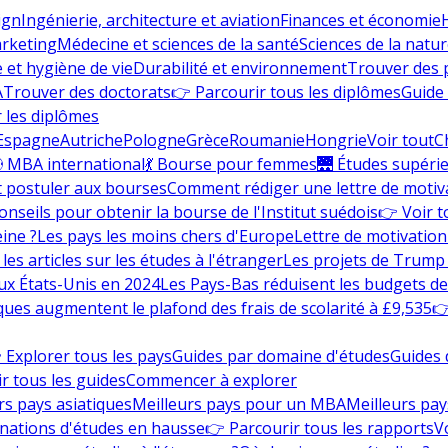
ign
Ingénierie, architecture et aviation
Finances et économie
rketing
Médecine et sciences de la santé
Sciences de la nature
e et hygiène de vie
Durabilité et environnement
Trouver des
A
Trouver des doctorats
👉 Parcourir tous les diplômes
Guide 
 les diplômes
Espagne
Autriche
Pologne
Grèce
Roumanie
Hongrie
Voir tout
C
 MBA international
💃 Bourse pour femmes
🌉 Études supéri
postuler aux bourses
Comment rédiger une lettre de motiv
onseils pour obtenir la bourse de l'Institut suédois
👉 Voir t
eine ?
Les pays les moins chers d'Europe
Lettre de motivation
les articles sur les études à l'étranger
Les projets de Trump 
ux États-Unis en 2024
Les Pays-Bas réduisent les budgets d
ques augmentent le plafond des frais de scolarité à £9,535
👉
 Explorer tous les pays
Guides par domaine d'études
Guides 
r tous les guides
Commencer à explorer
rs pays asiatiques
Meilleurs pays pour un MBA
Meilleurs pay
nations d'études en hausse
👉 Parcourir tous les rapports
Vo