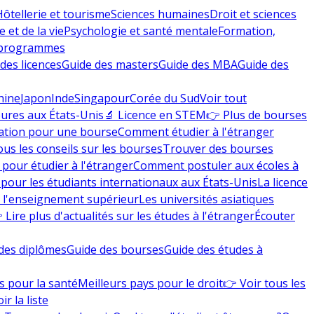
Hôtellerie et tourisme
Sciences humaines
Droit et sciences
 et de la vie
Psychologie et santé mentale
Formation,
 programmes
des licences
Guide des masters
Guide des MBA
Guide des
hine
Japon
Inde
Singapour
Corée du Sud
Voir tout
eures aux États-Unis
🔬 Licence en STEM
👉 Plus de bourses
ation pour une bourse
Comment étudier à l'étranger
ous les conseils sur les bourses
Trouver des bourses
 pour étudier à l'étranger
Comment postuler aux écoles à
pour les étudiants internationaux aux États-Unis
La licence
e l'enseignement supérieur
Les universités asiatiques
 Lire plus d'actualités sur les études à l'étranger
Écouter
des diplômes
Guide des bourses
Guide des études à
s pour la santé
Meilleurs pays pour le droit
👉 Voir tous les
ir la liste