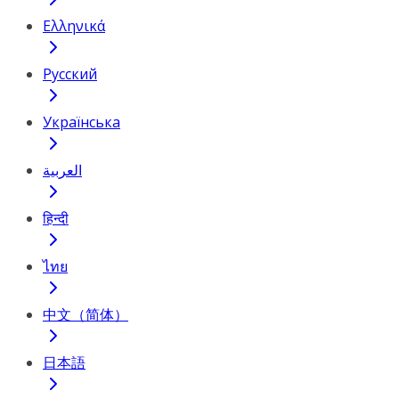
Ελληνικά
Русский
Українська
العربية
हिन्दी
ไทย
中文（简体）
日本語