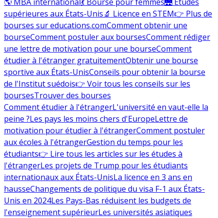
🌎 MBA international
💃 Bourse pour femmes
🌉 Études
supérieures aux États-Unis
🔬 Licence en STEM
👉 Plus de
bourses sur educations.com
Comment obtenir une
bourse
Comment postuler aux bourses
Comment rédiger
une lettre de motivation pour une bourse
Comment
étudier à l'étranger gratuitement
Obtenir une bourse
sportive aux États-Unis
Conseils pour obtenir la bourse
de l'Institut suédois
👉 Voir tous les conseils sur les
bourses
Trouver des bourses
Comment étudier à l'étranger
L'université en vaut-elle la
peine ?
Les pays les moins chers d'Europe
Lettre de
motivation pour étudier à l'étranger
Comment postuler
aux écoles à l'étranger
Gestion du temps pour les
étudiants
👉 Lire tous les articles sur les études à
l'étranger
Les projets de Trump pour les étudiants
internationaux aux États-Unis
La licence en 3 ans en
hausse
Changements de politique du visa F-1 aux États-
Unis en 2024
Les Pays-Bas réduisent les budgets de
l'enseignement supérieur
Les universités asiatiques