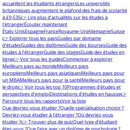
accueillent les étudiants étrangers
Les universités
britanniques augmentent le plafond des frais de scolarité
à £9,535
👉 Lire plus d'actualités sur les études à
l'étranger
Écouter maintenant
États-Unis
Espagne
France
Royaume-Uni
Allemagne
Suisse
👉 Explorer tous les pays
Guides par domaine
d'études
Guides des diplômes
Guide des bourses
Guide des
études à l'étranger
Guide des stages
Guide des études en
ligne
👉 Voir tous les guides
Commencer à explorer
Meilleurs pays au monde
Meilleurs pays
européens
Meilleurs pays asiatiques
Meilleurs pays pour
un MBA
Meilleurs pays pour la santé
Meilleurs pays pour
le droit
👉 Voir tous les top 10
Programmes d'études et
perspectives d'emploi
Destinations d'études en hausse
👉
Parcourir tous les rapports
Voir la liste
Que devriez-vous étudier ?
Quelle spécialisation choisir ?
Devriez-vous étudier à l'étranger ?
Où devriez-vous
étudier ?
👉 Trouver plus de quiz
Quel type d'étudiant
êtes-vous ?
Que faire avec un diplôme de psychologie ?