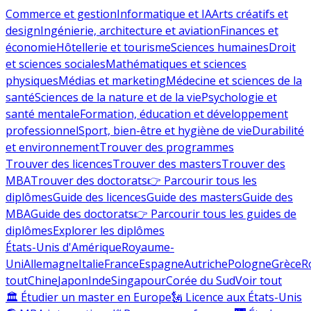
Commerce et gestion
Informatique et IA
Arts créatifs et
design
Ingénierie, architecture et aviation
Finances et
économie
Hôtellerie et tourisme
Sciences humaines
Droit
et sciences sociales
Mathématiques et sciences
physiques
Médias et marketing
Médecine et sciences de la
santé
Sciences de la nature et de la vie
Psychologie et
santé mentale
Formation, éducation et développement
professionnel
Sport, bien-être et hygiène de vie
Durabilité
et environnement
Trouver des programmes
Trouver des licences
Trouver des masters
Trouver des
MBA
Trouver des doctorats
👉 Parcourir tous les
diplômes
Guide des licences
Guide des masters
Guide des
MBA
Guide des doctorats
👉 Parcourir tous les guides de
diplômes
Explorer les diplômes
États-Unis d'Amérique
Royaume-
Uni
Allemagne
Italie
France
Espagne
Autriche
Pologne
Grèce
R
tout
Chine
Japon
Inde
Singapour
Corée du Sud
Voir tout
🏛 Étudier un master en Europe
🗽 Licence aux États-Unis