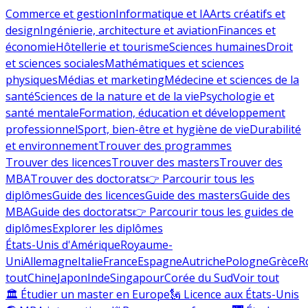
Commerce et gestion
Informatique et IA
Arts créatifs et
design
Ingénierie, architecture et aviation
Finances et
économie
Hôtellerie et tourisme
Sciences humaines
Droit
et sciences sociales
Mathématiques et sciences
physiques
Médias et marketing
Médecine et sciences de la
santé
Sciences de la nature et de la vie
Psychologie et
santé mentale
Formation, éducation et développement
professionnel
Sport, bien-être et hygiène de vie
Durabilité
et environnement
Trouver des programmes
Trouver des licences
Trouver des masters
Trouver des
MBA
Trouver des doctorats
👉 Parcourir tous les
diplômes
Guide des licences
Guide des masters
Guide des
MBA
Guide des doctorats
👉 Parcourir tous les guides de
diplômes
Explorer les diplômes
États-Unis d'Amérique
Royaume-
Uni
Allemagne
Italie
France
Espagne
Autriche
Pologne
Grèce
R
tout
Chine
Japon
Inde
Singapour
Corée du Sud
Voir tout
🏛 Étudier un master en Europe
🗽 Licence aux États-Unis