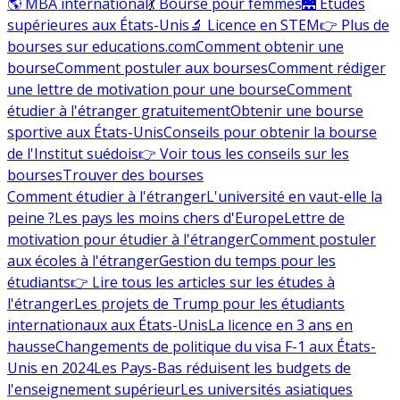
🌎 MBA international
💃 Bourse pour femmes
🌉 Études
supérieures aux États-Unis
🔬 Licence en STEM
👉 Plus de
bourses sur educations.com
Comment obtenir une
bourse
Comment postuler aux bourses
Comment rédiger
une lettre de motivation pour une bourse
Comment
étudier à l'étranger gratuitement
Obtenir une bourse
sportive aux États-Unis
Conseils pour obtenir la bourse
de l'Institut suédois
👉 Voir tous les conseils sur les
bourses
Trouver des bourses
Comment étudier à l'étranger
L'université en vaut-elle la
peine ?
Les pays les moins chers d'Europe
Lettre de
motivation pour étudier à l'étranger
Comment postuler
aux écoles à l'étranger
Gestion du temps pour les
étudiants
👉 Lire tous les articles sur les études à
l'étranger
Les projets de Trump pour les étudiants
internationaux aux États-Unis
La licence en 3 ans en
hausse
Changements de politique du visa F-1 aux États-
Unis en 2024
Les Pays-Bas réduisent les budgets de
l'enseignement supérieur
Les universités asiatiques