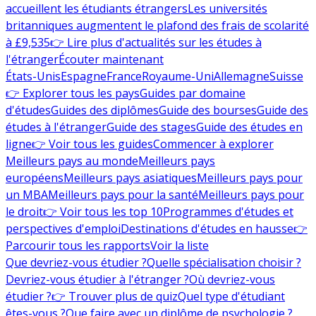
accueillent les étudiants étrangers
Les universités
britanniques augmentent le plafond des frais de scolarité
à £9,535
👉 Lire plus d'actualités sur les études à
l'étranger
Écouter maintenant
États-Unis
Espagne
France
Royaume-Uni
Allemagne
Suisse
👉 Explorer tous les pays
Guides par domaine
d'études
Guides des diplômes
Guide des bourses
Guide des
études à l'étranger
Guide des stages
Guide des études en
ligne
👉 Voir tous les guides
Commencer à explorer
Meilleurs pays au monde
Meilleurs pays
européens
Meilleurs pays asiatiques
Meilleurs pays pour
un MBA
Meilleurs pays pour la santé
Meilleurs pays pour
le droit
👉 Voir tous les top 10
Programmes d'études et
perspectives d'emploi
Destinations d'études en hausse
👉
Parcourir tous les rapports
Voir la liste
Que devriez-vous étudier ?
Quelle spécialisation choisir ?
Devriez-vous étudier à l'étranger ?
Où devriez-vous
étudier ?
👉 Trouver plus de quiz
Quel type d'étudiant
êtes-vous ?
Que faire avec un diplôme de psychologie ?