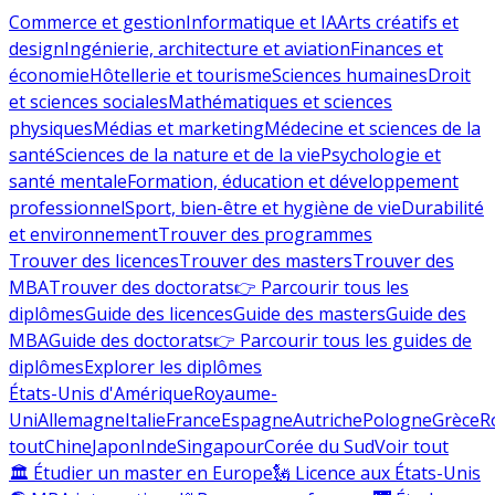
Commerce et gestion
Informatique et IA
Arts créatifs et
design
Ingénierie, architecture et aviation
Finances et
économie
Hôtellerie et tourisme
Sciences humaines
Droit
et sciences sociales
Mathématiques et sciences
physiques
Médias et marketing
Médecine et sciences de la
santé
Sciences de la nature et de la vie
Psychologie et
santé mentale
Formation, éducation et développement
professionnel
Sport, bien-être et hygiène de vie
Durabilité
et environnement
Trouver des programmes
Trouver des licences
Trouver des masters
Trouver des
MBA
Trouver des doctorats
👉 Parcourir tous les
diplômes
Guide des licences
Guide des masters
Guide des
MBA
Guide des doctorats
👉 Parcourir tous les guides de
diplômes
Explorer les diplômes
États-Unis d'Amérique
Royaume-
Uni
Allemagne
Italie
France
Espagne
Autriche
Pologne
Grèce
R
tout
Chine
Japon
Inde
Singapour
Corée du Sud
Voir tout
🏛 Étudier un master en Europe
🗽 Licence aux États-Unis