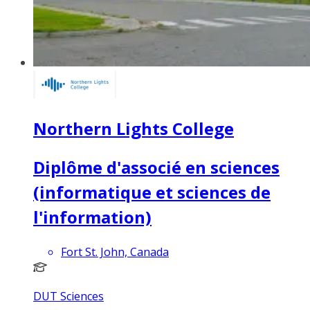
Northern Lights College
Diplôme d'associé en sciences
(informatique et sciences de
l'information)
Fort St. John, Canada
DUT Sciences