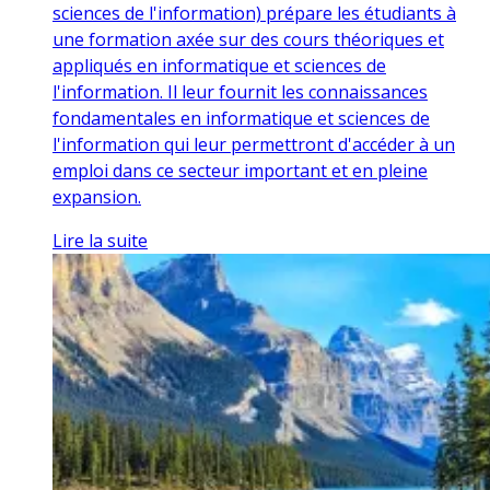
sciences de l'information) prépare les étudiants à
une formation axée sur des cours théoriques et
appliqués en informatique et sciences de
l'information. Il leur fournit les connaissances
fondamentales en informatique et sciences de
l'information qui leur permettront d'accéder à un
emploi dans ce secteur important et en pleine
expansion.
Lire la suite