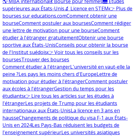
🌎 MBA international
💃 Bourse pour femmes
🌉 Études
supérieures aux États-Unis
🔬 Licence en STEM
👉 Plus de
bourses sur educations.com
Comment obtenir une
bourse
Comment postuler aux bourses
Comment rédiger
une lettre de motivation pour une bourse
Comment
étudier à l'étranger gratuitement
Obtenir une bourse
sportive aux États-Unis
Conseils pour obtenir la bourse
de l'Institut suédois
👉 Voir tous les conseils sur les
bourses
Trouver des bourses
Comment étudier à l'étranger
L'université en vaut-elle la
peine ?
Les pays les moins chers d'Europe
Lettre de
motivation pour étudier à l'étranger
Comment postuler
aux écoles à l'étranger
Gestion du temps pour les
étudiants
👉 Lire tous les articles sur les études à
l'étranger
Les projets de Trump pour les étudiants
internationaux aux États-Unis
La licence en 3 ans en
hausse
Changements de politique du visa F-1 aux États-
Unis en 2024
Les Pays-Bas réduisent les budgets de
l'enseignement supérieur
Les universités asiatiques