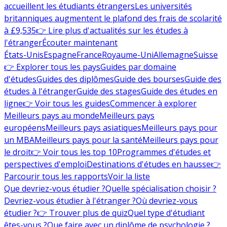
accueillent les étudiants étrangers
Les universités
britanniques augmentent le plafond des frais de scolarité
à £9,535
👉 Lire plus d'actualités sur les études à
l'étranger
Écouter maintenant
États-Unis
Espagne
France
Royaume-Uni
Allemagne
Suisse
👉 Explorer tous les pays
Guides par domaine
d'études
Guides des diplômes
Guide des bourses
Guide des
études à l'étranger
Guide des stages
Guide des études en
ligne
👉 Voir tous les guides
Commencer à explorer
Meilleurs pays au monde
Meilleurs pays
européens
Meilleurs pays asiatiques
Meilleurs pays pour
un MBA
Meilleurs pays pour la santé
Meilleurs pays pour
le droit
👉 Voir tous les top 10
Programmes d'études et
perspectives d'emploi
Destinations d'études en hausse
👉
Parcourir tous les rapports
Voir la liste
Que devriez-vous étudier ?
Quelle spécialisation choisir ?
Devriez-vous étudier à l'étranger ?
Où devriez-vous
étudier ?
👉 Trouver plus de quiz
Quel type d'étudiant
êtes-vous ?
Que faire avec un diplôme de psychologie ?