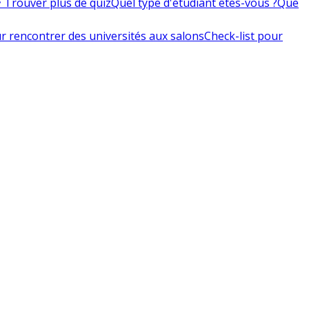
 Trouver plus de quiz
Quel type d'étudiant êtes-vous ?
Que
r rencontrer des universités aux salons
Check-list pour