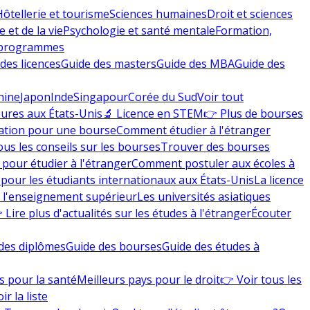
Hôtellerie et tourisme
Sciences humaines
Droit et sciences
 et de la vie
Psychologie et santé mentale
Formation,
 programmes
des licences
Guide des masters
Guide des MBA
Guide des
hine
Japon
Inde
Singapour
Corée du Sud
Voir tout
eures aux États-Unis
🔬 Licence en STEM
👉 Plus de bourses
ation pour une bourse
Comment étudier à l'étranger
ous les conseils sur les bourses
Trouver des bourses
 pour étudier à l'étranger
Comment postuler aux écoles à
pour les étudiants internationaux aux États-Unis
La licence
e l'enseignement supérieur
Les universités asiatiques
 Lire plus d'actualités sur les études à l'étranger
Écouter
des diplômes
Guide des bourses
Guide des études à
s pour la santé
Meilleurs pays pour le droit
👉 Voir tous les
ir la liste