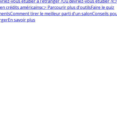
vriez-vous étudier à l'étranger ?
Où devriez-vous étudier ?
👉
en crédits américains
👉 Parcourir plus d'outils
Faire le quiz
ments
Comment tirer le meilleur parti d'un salon
Conseils pou
rger
En savoir plus