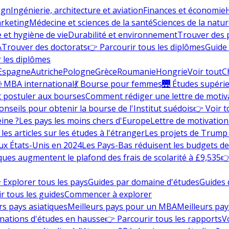
ign
Ingénierie, architecture et aviation
Finances et économie
rketing
Médecine et sciences de la santé
Sciences de la nature
e et hygiène de vie
Durabilité et environnement
Trouver des
A
Trouver des doctorats
👉 Parcourir tous les diplômes
Guide 
 les diplômes
Espagne
Autriche
Pologne
Grèce
Roumanie
Hongrie
Voir tout
C
 MBA international
💃 Bourse pour femmes
🌉 Études supéri
postuler aux bourses
Comment rédiger une lettre de motiv
onseils pour obtenir la bourse de l'Institut suédois
👉 Voir t
eine ?
Les pays les moins chers d'Europe
Lettre de motivation
les articles sur les études à l'étranger
Les projets de Trump 
ux États-Unis en 2024
Les Pays-Bas réduisent les budgets d
ques augmentent le plafond des frais de scolarité à £9,535
👉
 Explorer tous les pays
Guides par domaine d'études
Guides 
r tous les guides
Commencer à explorer
rs pays asiatiques
Meilleurs pays pour un MBA
Meilleurs pay
nations d'études en hausse
👉 Parcourir tous les rapports
Vo