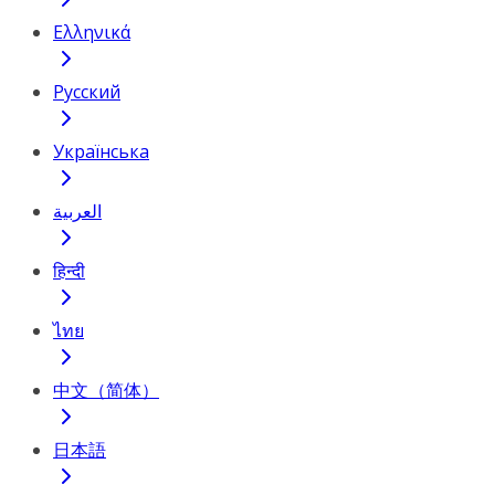
Ελληνικά
Русский
Українська
العربية
हिन्दी
ไทย
中文（简体）
日本語