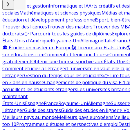
Commerce et gestion
Informatique et IA
Arts créatifs et des
sociales
Mathématiques et sciences physiques
Médias et ma
éducation et développement professionnel
Sport, bien-êtr
Trouver des licences
Trouver des masters
Trouver des MB
doctorats
👉 Parcourir tous les guides de diplômes
Explorer
États-Unis d'Amérique
Royaume-Uni
Allemagne
Italie
France
🏛 Étudier un master en Europe
🗽 Licence aux États-Unis

sur educations.com
Comment obtenir une bourse
Comment 
gratuitement
Obtenir une bourse sportive aux États-Unis
C
Comment étudier à l'étranger
L'université en vaut-elle la p
l'étranger
Gestion du temps pour les étudiants
👉 Lire tous 
en 3 ans en hausse
Changements de politique du visa F-1 a
accueillent les étudiants étrangers
Les universités britanni
maintenant
États-Unis
Espagne
France
Royaume-Uni
Allemagne
Suisse
👉
l'étranger
Guide des stages
Guide des études en ligne
👉 Voi
Meilleurs pays au monde
Meilleurs pays européens
Meilleu
top 10
Programmes d'études et perspectives d'emploi
Desti