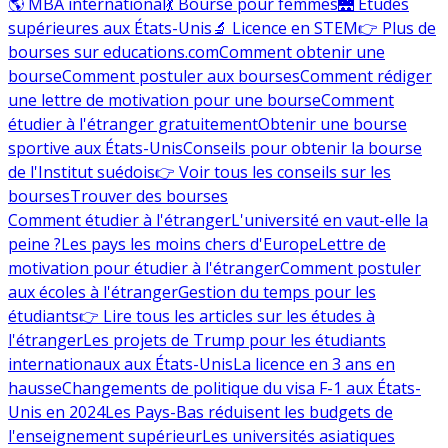
🌎 MBA international
💃 Bourse pour femmes
🌉 Études
supérieures aux États-Unis
🔬 Licence en STEM
👉 Plus de
bourses sur educations.com
Comment obtenir une
bourse
Comment postuler aux bourses
Comment rédiger
une lettre de motivation pour une bourse
Comment
étudier à l'étranger gratuitement
Obtenir une bourse
sportive aux États-Unis
Conseils pour obtenir la bourse
de l'Institut suédois
👉 Voir tous les conseils sur les
bourses
Trouver des bourses
Comment étudier à l'étranger
L'université en vaut-elle la
peine ?
Les pays les moins chers d'Europe
Lettre de
motivation pour étudier à l'étranger
Comment postuler
aux écoles à l'étranger
Gestion du temps pour les
étudiants
👉 Lire tous les articles sur les études à
l'étranger
Les projets de Trump pour les étudiants
internationaux aux États-Unis
La licence en 3 ans en
hausse
Changements de politique du visa F-1 aux États-
Unis en 2024
Les Pays-Bas réduisent les budgets de
l'enseignement supérieur
Les universités asiatiques