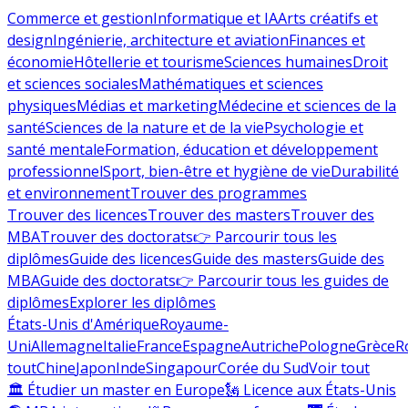
Commerce et gestion
Informatique et IA
Arts créatifs et
design
Ingénierie, architecture et aviation
Finances et
économie
Hôtellerie et tourisme
Sciences humaines
Droit
et sciences sociales
Mathématiques et sciences
physiques
Médias et marketing
Médecine et sciences de la
santé
Sciences de la nature et de la vie
Psychologie et
santé mentale
Formation, éducation et développement
professionnel
Sport, bien-être et hygiène de vie
Durabilité
et environnement
Trouver des programmes
Trouver des licences
Trouver des masters
Trouver des
MBA
Trouver des doctorats
👉 Parcourir tous les
diplômes
Guide des licences
Guide des masters
Guide des
MBA
Guide des doctorats
👉 Parcourir tous les guides de
diplômes
Explorer les diplômes
États-Unis d'Amérique
Royaume-
Uni
Allemagne
Italie
France
Espagne
Autriche
Pologne
Grèce
R
tout
Chine
Japon
Inde
Singapour
Corée du Sud
Voir tout
🏛 Étudier un master en Europe
🗽 Licence aux États-Unis