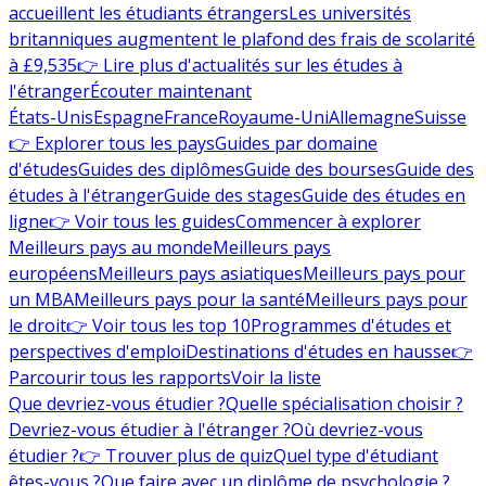
accueillent les étudiants étrangers
Les universités
britanniques augmentent le plafond des frais de scolarité
à £9,535
👉 Lire plus d'actualités sur les études à
l'étranger
Écouter maintenant
États-Unis
Espagne
France
Royaume-Uni
Allemagne
Suisse
👉 Explorer tous les pays
Guides par domaine
d'études
Guides des diplômes
Guide des bourses
Guide des
études à l'étranger
Guide des stages
Guide des études en
ligne
👉 Voir tous les guides
Commencer à explorer
Meilleurs pays au monde
Meilleurs pays
européens
Meilleurs pays asiatiques
Meilleurs pays pour
un MBA
Meilleurs pays pour la santé
Meilleurs pays pour
le droit
👉 Voir tous les top 10
Programmes d'études et
perspectives d'emploi
Destinations d'études en hausse
👉
Parcourir tous les rapports
Voir la liste
Que devriez-vous étudier ?
Quelle spécialisation choisir ?
Devriez-vous étudier à l'étranger ?
Où devriez-vous
étudier ?
👉 Trouver plus de quiz
Quel type d'étudiant
êtes-vous ?
Que faire avec un diplôme de psychologie ?