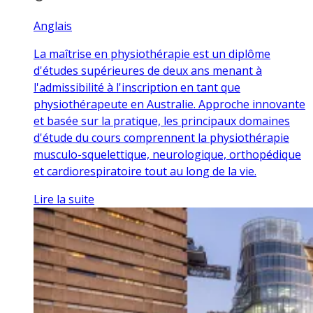
Anglais
La maîtrise en physiothérapie est un diplôme
d'études supérieures de deux ans menant à
l'admissibilité à l'inscription en tant que
physiothérapeute en Australie. Approche innovante
et basée sur la pratique, les principaux domaines
d'étude du cours comprennent la physiothérapie
musculo-squelettique, neurologique, orthopédique
et cardiorespiratoire tout au long de la vie.
Lire la suite