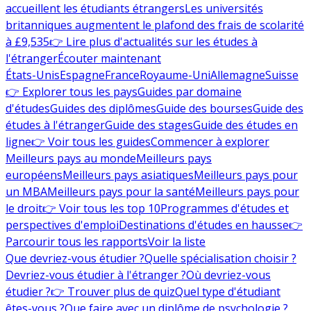
accueillent les étudiants étrangers
Les universités
britanniques augmentent le plafond des frais de scolarité
à £9,535
👉 Lire plus d'actualités sur les études à
l'étranger
Écouter maintenant
États-Unis
Espagne
France
Royaume-Uni
Allemagne
Suisse
👉 Explorer tous les pays
Guides par domaine
d'études
Guides des diplômes
Guide des bourses
Guide des
études à l'étranger
Guide des stages
Guide des études en
ligne
👉 Voir tous les guides
Commencer à explorer
Meilleurs pays au monde
Meilleurs pays
européens
Meilleurs pays asiatiques
Meilleurs pays pour
un MBA
Meilleurs pays pour la santé
Meilleurs pays pour
le droit
👉 Voir tous les top 10
Programmes d'études et
perspectives d'emploi
Destinations d'études en hausse
👉
Parcourir tous les rapports
Voir la liste
Que devriez-vous étudier ?
Quelle spécialisation choisir ?
Devriez-vous étudier à l'étranger ?
Où devriez-vous
étudier ?
👉 Trouver plus de quiz
Quel type d'étudiant
êtes-vous ?
Que faire avec un diplôme de psychologie ?