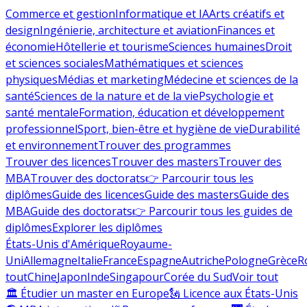
Commerce et gestion
Informatique et IA
Arts créatifs et
design
Ingénierie, architecture et aviation
Finances et
économie
Hôtellerie et tourisme
Sciences humaines
Droit
et sciences sociales
Mathématiques et sciences
physiques
Médias et marketing
Médecine et sciences de la
santé
Sciences de la nature et de la vie
Psychologie et
santé mentale
Formation, éducation et développement
professionnel
Sport, bien-être et hygiène de vie
Durabilité
et environnement
Trouver des programmes
Trouver des licences
Trouver des masters
Trouver des
MBA
Trouver des doctorats
👉 Parcourir tous les
diplômes
Guide des licences
Guide des masters
Guide des
MBA
Guide des doctorats
👉 Parcourir tous les guides de
diplômes
Explorer les diplômes
États-Unis d'Amérique
Royaume-
Uni
Allemagne
Italie
France
Espagne
Autriche
Pologne
Grèce
R
tout
Chine
Japon
Inde
Singapour
Corée du Sud
Voir tout
🏛 Étudier un master en Europe
🗽 Licence aux États-Unis