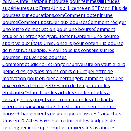
🌎 MBA international
💃 Bourse pour femmes
🌉 Études
supérieures aux États-Unis
🔬 Licence en STEM
👉 Plus de
bourses sur educations.com
Comment obtenir une
bourse
Comment postuler aux bourses
Comment rédiger
une lettre de motivation pour une bourse
Comment
étudier à l'étranger gratuitement
Obtenir une bourse
sportive aux États-Unis
Conseils pour obtenir la bourse
de l'Institut suédois
👉 Voir tous les conseils sur les
bourses
Trouver des bourses
Comment étudier à l'étranger
L'université en vaut-elle la
peine ?
Les pays les moins chers d'Europe
Lettre de
motivation pour étudier à l'étranger
Comment postuler
aux écoles à l'étranger
Gestion du temps pour les
étudiants
👉 Lire tous les articles sur les études à
l'étranger
Les projets de Trump pour les étudiants
internationaux aux États-Unis
La licence en 3 ans en
hausse
Changements de politique du visa F-1 aux États-
Unis en 2024
Les Pays-Bas réduisent les budgets de
l'enseignement supérieur
Les universités asiatiques