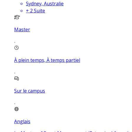
Sydney, Australie
+
2
Suite
Master
À plein temps, À temps partiel
Sur le campus
Anglais