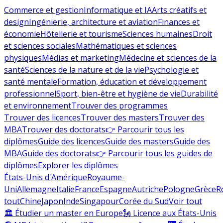
Commerce et gestion
Informatique et IA
Arts créatifs et
design
Ingénierie, architecture et aviation
Finances et
économie
Hôtellerie et tourisme
Sciences humaines
Droit
et sciences sociales
Mathématiques et sciences
physiques
Médias et marketing
Médecine et sciences de la
santé
Sciences de la nature et de la vie
Psychologie et
santé mentale
Formation, éducation et développement
professionnel
Sport, bien-être et hygiène de vie
Durabilité
et environnement
Trouver des programmes
Trouver des licences
Trouver des masters
Trouver des
MBA
Trouver des doctorats
👉 Parcourir tous les
diplômes
Guide des licences
Guide des masters
Guide des
MBA
Guide des doctorats
👉 Parcourir tous les guides de
diplômes
Explorer les diplômes
États-Unis d'Amérique
Royaume-
Uni
Allemagne
Italie
France
Espagne
Autriche
Pologne
Grèce
R
tout
Chine
Japon
Inde
Singapour
Corée du Sud
Voir tout
🏛 Étudier un master en Europe
🗽 Licence aux États-Unis