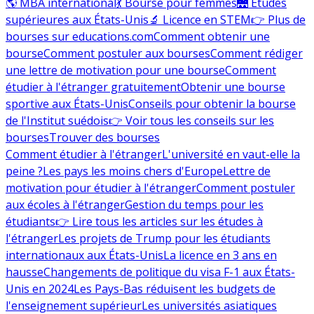
🌎 MBA international
💃 Bourse pour femmes
🌉 Études
supérieures aux États-Unis
🔬 Licence en STEM
👉 Plus de
bourses sur educations.com
Comment obtenir une
bourse
Comment postuler aux bourses
Comment rédiger
une lettre de motivation pour une bourse
Comment
étudier à l'étranger gratuitement
Obtenir une bourse
sportive aux États-Unis
Conseils pour obtenir la bourse
de l'Institut suédois
👉 Voir tous les conseils sur les
bourses
Trouver des bourses
Comment étudier à l'étranger
L'université en vaut-elle la
peine ?
Les pays les moins chers d'Europe
Lettre de
motivation pour étudier à l'étranger
Comment postuler
aux écoles à l'étranger
Gestion du temps pour les
étudiants
👉 Lire tous les articles sur les études à
l'étranger
Les projets de Trump pour les étudiants
internationaux aux États-Unis
La licence en 3 ans en
hausse
Changements de politique du visa F-1 aux États-
Unis en 2024
Les Pays-Bas réduisent les budgets de
l'enseignement supérieur
Les universités asiatiques