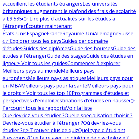
accueillent les étudiants étrangers
Les universités
britanniques augmentent le plafond des frais de scolarité
à £9,535
👉 Lire plus d'actualités sur les études à
l'étranger
Écouter maintenant
États-Unis
Espagne
France
Royaume-Uni
Allemagne
Suisse
👉 Explorer tous les pays
Guides par domaine
d'études
Guides des diplômes
Guide des bourses
Guide des
études à l'étranger
Guide des stages
Guide des études en
ligne
👉 Voir tous les guides
Commencer à explorer
Meilleurs pays au monde
Meilleurs pays
européens
Meilleurs pays asiatiques
Meilleurs pays pour
un MBA
Meilleurs pays pour la santé
Meilleurs pays pour
le droit
👉 Voir tous les top 10
Programmes d'études et
perspectives d'emploi
Destinations d'études en hausse
👉
Parcourir tous les rapports
Voir la liste
Que devriez-vous étudier ?
Quelle spécialisation choisir ?
Devriez-vous étudier à l'étranger ?
Où devriez-vous
étudier ?
👉 Trouver plus de quiz
Quel type d'étudiant
êtes-vous ?
Que faire avec un diplôme de psychologie ?