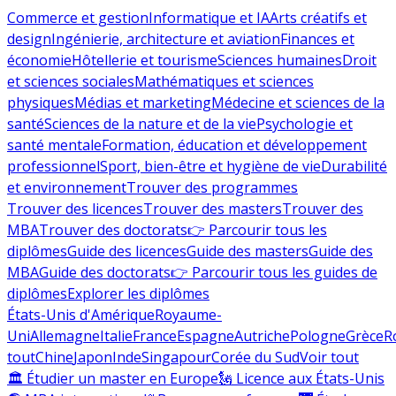
Commerce et gestion
Informatique et IA
Arts créatifs et
design
Ingénierie, architecture et aviation
Finances et
économie
Hôtellerie et tourisme
Sciences humaines
Droit
et sciences sociales
Mathématiques et sciences
physiques
Médias et marketing
Médecine et sciences de la
santé
Sciences de la nature et de la vie
Psychologie et
santé mentale
Formation, éducation et développement
professionnel
Sport, bien-être et hygiène de vie
Durabilité
et environnement
Trouver des programmes
Trouver des licences
Trouver des masters
Trouver des
MBA
Trouver des doctorats
👉 Parcourir tous les
diplômes
Guide des licences
Guide des masters
Guide des
MBA
Guide des doctorats
👉 Parcourir tous les guides de
diplômes
Explorer les diplômes
États-Unis d'Amérique
Royaume-
Uni
Allemagne
Italie
France
Espagne
Autriche
Pologne
Grèce
R
tout
Chine
Japon
Inde
Singapour
Corée du Sud
Voir tout
🏛 Étudier un master en Europe
🗽 Licence aux États-Unis