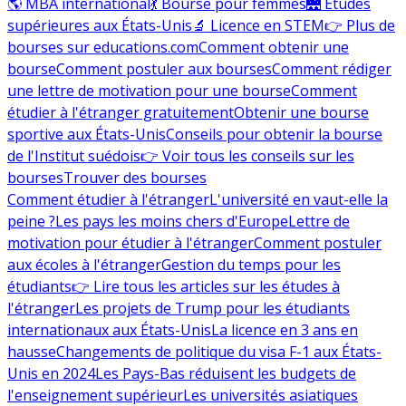
🌎 MBA international
💃 Bourse pour femmes
🌉 Études
supérieures aux États-Unis
🔬 Licence en STEM
👉 Plus de
bourses sur educations.com
Comment obtenir une
bourse
Comment postuler aux bourses
Comment rédiger
une lettre de motivation pour une bourse
Comment
étudier à l'étranger gratuitement
Obtenir une bourse
sportive aux États-Unis
Conseils pour obtenir la bourse
de l'Institut suédois
👉 Voir tous les conseils sur les
bourses
Trouver des bourses
Comment étudier à l'étranger
L'université en vaut-elle la
peine ?
Les pays les moins chers d'Europe
Lettre de
motivation pour étudier à l'étranger
Comment postuler
aux écoles à l'étranger
Gestion du temps pour les
étudiants
👉 Lire tous les articles sur les études à
l'étranger
Les projets de Trump pour les étudiants
internationaux aux États-Unis
La licence en 3 ans en
hausse
Changements de politique du visa F-1 aux États-
Unis en 2024
Les Pays-Bas réduisent les budgets de
l'enseignement supérieur
Les universités asiatiques