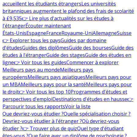
accueillent les étudiants étrangers
Les universités
britanniques augmentent le plafond des frais de scolarité
à £9,535
👉 Lire plus d'actualités sur les études à
l'étranger
Écouter maintenant
États-Unis
Espagne
France
Royaume-Uni
Allemagne
Suisse
👉 Explorer tous les pays
Guides par domaine
d'études
Guides des diplômes
Guide des bourses
Guide des
études à l'étranger
Guide des stages
Guide des études en
ligne
👉 Voir tous les guides
Commencer à explorer
Meilleurs pays au monde
Meilleurs pays
européens
Meilleurs pays asiatiques
Meilleurs pays pour
un MBA
Meilleurs pays pour la santé
Meilleurs pays pour
le droit
👉 Voir tous les top 10
Programmes d'études et
perspectives d'emploi
Destinations d'études en hausse
👉
Parcourir tous les rapports
Voir la liste
Que devriez-vous étudier ?
Quelle spécialisation choisir ?
Devriez-vous étudier à l'étranger ?
Où devriez-vous
étudier ?
👉 Trouver plus de quiz
Quel type d'étudiant
êtes-vous ?
Que faire avec un diplôme de psychologie ?