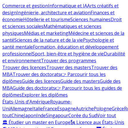
Commerce et gestion
Informatique et IA
Arts créatifs et
design
Ingénierie, architecture et aviation
Finances et
économie
Hôtellerie et tourisme
Sciences humaines
Droit
et sciences sociales
Mathématiques et sciences
physiques
Médias et marketing
Médecine et sciences de la
santé
Sciences de la nature et de la vie
Psychologie et
santé mentale
Formation, éducation et développement
professionnel
Sport, bien-être et hygiène de vie
Durabilité
et environnement
Trouver des programmes
Trouver des licences
Trouver des masters
Trouver des
MBA
Trouver des doctorats
👉 Parcourir tous les
diplômes
Guide des licences
Guide des masters
Guide des
MBA
Guide des doctorats
👉 Parcourir tous les guides de
diplômes
Explorer les diplômes
États-Unis d'Amérique
Royaume-
Uni
Allemagne
Italie
France
Espagne
Autriche
Pologne
Grèce
R
tout
Chine
Japon
Inde
Singapour
Corée du Sud
Voir tout
🏛 Étudier un master en Europe
🗽 Licence aux États-Unis