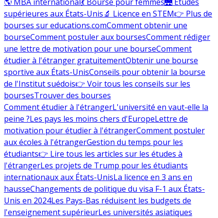
🌎 MBA international
💃 Bourse pour femmes
🌉 Études
supérieures aux États-Unis
🔬 Licence en STEM
👉 Plus de
bourses sur educations.com
Comment obtenir une
bourse
Comment postuler aux bourses
Comment rédiger
une lettre de motivation pour une bourse
Comment
étudier à l'étranger gratuitement
Obtenir une bourse
sportive aux États-Unis
Conseils pour obtenir la bourse
de l'Institut suédois
👉 Voir tous les conseils sur les
bourses
Trouver des bourses
Comment étudier à l'étranger
L'université en vaut-elle la
peine ?
Les pays les moins chers d'Europe
Lettre de
motivation pour étudier à l'étranger
Comment postuler
aux écoles à l'étranger
Gestion du temps pour les
étudiants
👉 Lire tous les articles sur les études à
l'étranger
Les projets de Trump pour les étudiants
internationaux aux États-Unis
La licence en 3 ans en
hausse
Changements de politique du visa F-1 aux États-
Unis en 2024
Les Pays-Bas réduisent les budgets de
l'enseignement supérieur
Les universités asiatiques