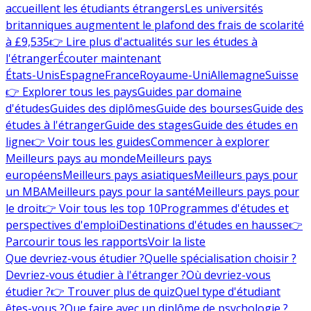
accueillent les étudiants étrangers
Les universités
britanniques augmentent le plafond des frais de scolarité
à £9,535
👉 Lire plus d'actualités sur les études à
l'étranger
Écouter maintenant
États-Unis
Espagne
France
Royaume-Uni
Allemagne
Suisse
👉 Explorer tous les pays
Guides par domaine
d'études
Guides des diplômes
Guide des bourses
Guide des
études à l'étranger
Guide des stages
Guide des études en
ligne
👉 Voir tous les guides
Commencer à explorer
Meilleurs pays au monde
Meilleurs pays
européens
Meilleurs pays asiatiques
Meilleurs pays pour
un MBA
Meilleurs pays pour la santé
Meilleurs pays pour
le droit
👉 Voir tous les top 10
Programmes d'études et
perspectives d'emploi
Destinations d'études en hausse
👉
Parcourir tous les rapports
Voir la liste
Que devriez-vous étudier ?
Quelle spécialisation choisir ?
Devriez-vous étudier à l'étranger ?
Où devriez-vous
étudier ?
👉 Trouver plus de quiz
Quel type d'étudiant
êtes-vous ?
Que faire avec un diplôme de psychologie ?