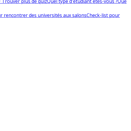
 Trouver plus de quiz
Quel type d'étudiant êtes-vous ?
Que
r rencontrer des universités aux salons
Check-list pour