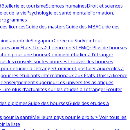
Hôtellerie et tourisme
Sciences humaines
Droit et sciences
 et de la vie
Psychologie et santé mentale
Formation,
 programmes
des licences
Guide des masters
Guide des MBA
Guide des
hine
Japon
Inde
Singapour
Corée du Sud
Voir tout
eures aux États-Unis
🔬 Licence en STEM
👉 Plus de bourses
ation pour une bourse
Comment étudier à l'étranger
ous les conseils sur les bourses
Trouver des bourses
 pour étudier à l'étranger
Comment postuler aux écoles à
pour les étudiants internationaux aux États-Unis
La licence
e l'enseignement supérieur
Les universités asiatiques
 Lire plus d'actualités sur les études à l'étranger
Écouter
des diplômes
Guide des bourses
Guide des études à
s pour la santé
Meilleurs pays pour le droit
👉 Voir tous les
ir la liste