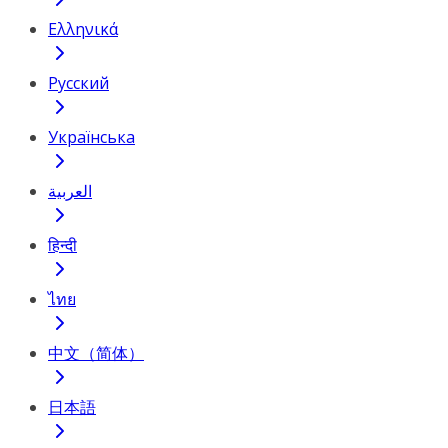
Ελληνικά
Русский
Українська
العربية
हिन्दी
ไทย
中文（简体）
日本語