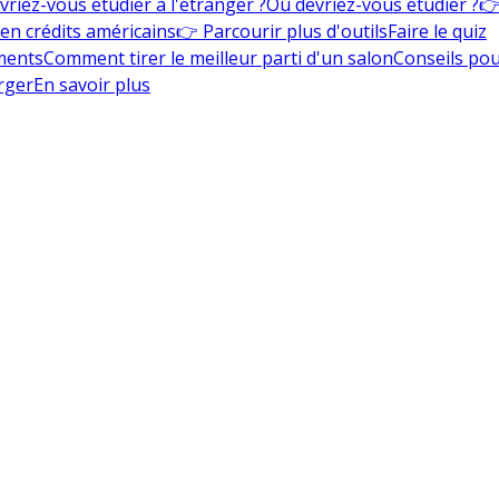
vriez-vous étudier à l'étranger ?
Où devriez-vous étudier ?
👉
en crédits américains
👉 Parcourir plus d'outils
Faire le quiz
ments
Comment tirer le meilleur parti d'un salon
Conseils pou
rger
En savoir plus