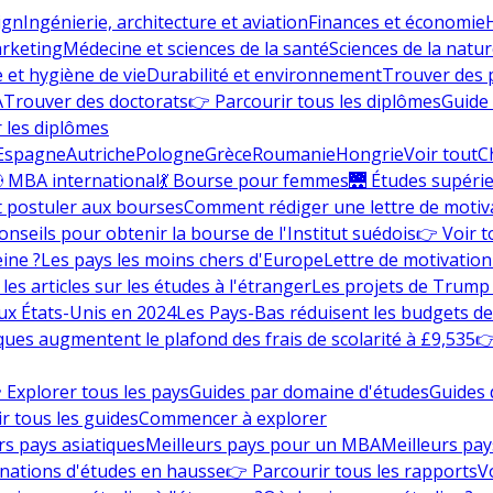
ign
Ingénierie, architecture et aviation
Finances et économie
rketing
Médecine et sciences de la santé
Sciences de la nature
e et hygiène de vie
Durabilité et environnement
Trouver des
A
Trouver des doctorats
👉 Parcourir tous les diplômes
Guide 
 les diplômes
Espagne
Autriche
Pologne
Grèce
Roumanie
Hongrie
Voir tout
C
 MBA international
💃 Bourse pour femmes
🌉 Études supéri
postuler aux bourses
Comment rédiger une lettre de motiv
onseils pour obtenir la bourse de l'Institut suédois
👉 Voir t
eine ?
Les pays les moins chers d'Europe
Lettre de motivation
les articles sur les études à l'étranger
Les projets de Trump 
ux États-Unis en 2024
Les Pays-Bas réduisent les budgets d
ques augmentent le plafond des frais de scolarité à £9,535
👉
 Explorer tous les pays
Guides par domaine d'études
Guides 
r tous les guides
Commencer à explorer
rs pays asiatiques
Meilleurs pays pour un MBA
Meilleurs pay
nations d'études en hausse
👉 Parcourir tous les rapports
Vo