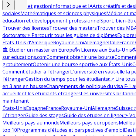
Commerce et gestion
Informatique et IA
Arts créatifs et des
sociales
Mathématiques et sciences physiques
Médias et ma
éducation et développement professionnel
Sport, bien-êtr
Trouver des licences
Trouver des masters
Trouver des MB
doctorats
👉 Parcourir tous les guides de diplômes
Explorer
États-Unis d'Amérique
Royaume-Uni
Allemagne
Italie
France
🏛 Étudier un master en Europe
🗽 Licence aux États-Unis

sur educations.com
Comment obtenir une bourse
Comment 
gratuitement
Obtenir une bourse sportive aux États-Unis
C
Comment étudier à l'étranger
L'université en vaut-elle la p
l'étranger
Gestion du temps pour les étudiants
👉 Lire tous 
en 3 ans en hausse
Changements de politique du visa F-1 a
accueillent les étudiants étrangers
Les universités britanni
maintenant
États-Unis
Espagne
France
Royaume-Uni
Allemagne
Suisse
👉
l'étranger
Guide des stages
Guide des études en ligne
👉 Voi
Meilleurs pays au monde
Meilleurs pays européens
Meilleu
top 10
Programmes d'études et perspectives d'emploi
Desti