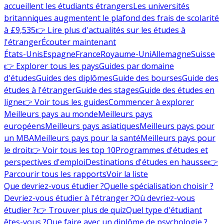
accueillent les étudiants étrangers
Les universités
britanniques augmentent le plafond des frais de scolarité
à £9,535
👉 Lire plus d'actualités sur les études à
l'étranger
Écouter maintenant
États-Unis
Espagne
France
Royaume-Uni
Allemagne
Suisse
👉 Explorer tous les pays
Guides par domaine
d'études
Guides des diplômes
Guide des bourses
Guide des
études à l'étranger
Guide des stages
Guide des études en
ligne
👉 Voir tous les guides
Commencer à explorer
Meilleurs pays au monde
Meilleurs pays
européens
Meilleurs pays asiatiques
Meilleurs pays pour
un MBA
Meilleurs pays pour la santé
Meilleurs pays pour
le droit
👉 Voir tous les top 10
Programmes d'études et
perspectives d'emploi
Destinations d'études en hausse
👉
Parcourir tous les rapports
Voir la liste
Que devriez-vous étudier ?
Quelle spécialisation choisir ?
Devriez-vous étudier à l'étranger ?
Où devriez-vous
étudier ?
👉 Trouver plus de quiz
Quel type d'étudiant
êtes-vous ?
Que faire avec un diplôme de psychologie ?