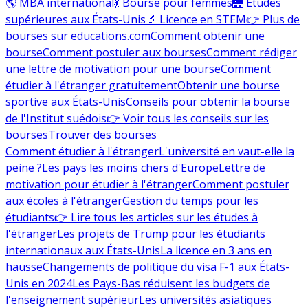
🌎 MBA international
💃 Bourse pour femmes
🌉 Études
supérieures aux États-Unis
🔬 Licence en STEM
👉 Plus de
bourses sur educations.com
Comment obtenir une
bourse
Comment postuler aux bourses
Comment rédiger
une lettre de motivation pour une bourse
Comment
étudier à l'étranger gratuitement
Obtenir une bourse
sportive aux États-Unis
Conseils pour obtenir la bourse
de l'Institut suédois
👉 Voir tous les conseils sur les
bourses
Trouver des bourses
Comment étudier à l'étranger
L'université en vaut-elle la
peine ?
Les pays les moins chers d'Europe
Lettre de
motivation pour étudier à l'étranger
Comment postuler
aux écoles à l'étranger
Gestion du temps pour les
étudiants
👉 Lire tous les articles sur les études à
l'étranger
Les projets de Trump pour les étudiants
internationaux aux États-Unis
La licence en 3 ans en
hausse
Changements de politique du visa F-1 aux États-
Unis en 2024
Les Pays-Bas réduisent les budgets de
l'enseignement supérieur
Les universités asiatiques