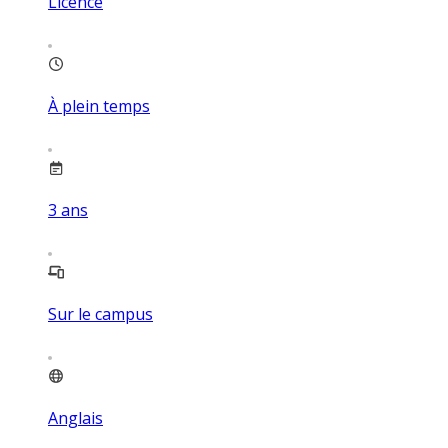
Licence
À plein temps
3
ans
Sur le campus
Anglais