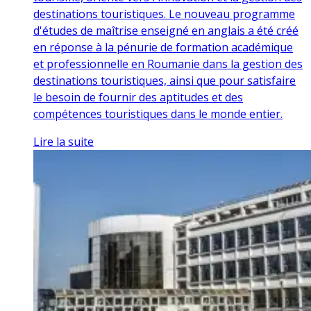
destinations touristiques. Le nouveau programme
d'études de maîtrise enseigné en anglais a été créé
en réponse à la pénurie de formation académique
et professionnelle en Roumanie dans la gestion des
destinations touristiques, ainsi que pour satisfaire
le besoin de fournir des aptitudes et des
compétences touristiques dans le monde entier.
Lire la suite