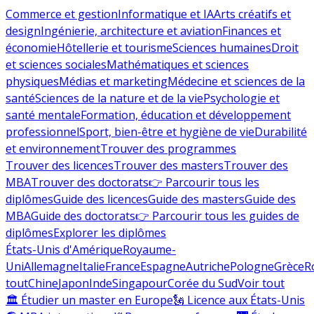
Commerce et gestion
Informatique et IA
Arts créatifs et
design
Ingénierie, architecture et aviation
Finances et
économie
Hôtellerie et tourisme
Sciences humaines
Droit
et sciences sociales
Mathématiques et sciences
physiques
Médias et marketing
Médecine et sciences de la
santé
Sciences de la nature et de la vie
Psychologie et
santé mentale
Formation, éducation et développement
professionnel
Sport, bien-être et hygiène de vie
Durabilité
et environnement
Trouver des programmes
Trouver des licences
Trouver des masters
Trouver des
MBA
Trouver des doctorats
👉 Parcourir tous les
diplômes
Guide des licences
Guide des masters
Guide des
MBA
Guide des doctorats
👉 Parcourir tous les guides de
diplômes
Explorer les diplômes
États-Unis d'Amérique
Royaume-
Uni
Allemagne
Italie
France
Espagne
Autriche
Pologne
Grèce
R
tout
Chine
Japon
Inde
Singapour
Corée du Sud
Voir tout
🏛 Étudier un master en Europe
🗽 Licence aux États-Unis