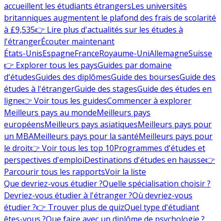
accueillent les étudiants étrangers
Les universités
britanniques augmentent le plafond des frais de scolarité
à £9,535
👉 Lire plus d'actualités sur les études à
l'étranger
Écouter maintenant
États-Unis
Espagne
France
Royaume-Uni
Allemagne
Suisse
👉 Explorer tous les pays
Guides par domaine
d'études
Guides des diplômes
Guide des bourses
Guide des
études à l'étranger
Guide des stages
Guide des études en
ligne
👉 Voir tous les guides
Commencer à explorer
Meilleurs pays au monde
Meilleurs pays
européens
Meilleurs pays asiatiques
Meilleurs pays pour
un MBA
Meilleurs pays pour la santé
Meilleurs pays pour
le droit
👉 Voir tous les top 10
Programmes d'études et
perspectives d'emploi
Destinations d'études en hausse
👉
Parcourir tous les rapports
Voir la liste
Que devriez-vous étudier ?
Quelle spécialisation choisir ?
Devriez-vous étudier à l'étranger ?
Où devriez-vous
étudier ?
👉 Trouver plus de quiz
Quel type d'étudiant
êtes-vous ?
Que faire avec un diplôme de psychologie ?