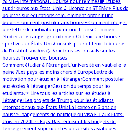
🌎 MBA international
💃 Bourse pour femmes
🌉 Études
supérieures aux États-Unis
🔬 Licence en STEM
👉 Plus de
bourses sur educations.com
Comment obtenir une
bourse
Comment postuler aux bourses
Comment rédiger
une lettre de motivation pour une bourse
Comment
étudier à l'étranger gratuitement
Obtenir une bourse
sportive aux États-Unis
Conseils pour obtenir la bourse
de l'Institut suédois
👉 Voir tous les conseils sur les
bourses
Trouver des bourses
Comment étudier à l'étranger
L'université en vaut-elle la
peine ?
Les pays les moins chers d'Europe
Lettre de
motivation pour étudier à l'étranger
Comment postuler
aux écoles à l'étranger
Gestion du temps pour les
étudiants
👉 Lire tous les articles sur les études à
l'étranger
Les projets de Trump pour les étudiants
internationaux aux États-Unis
La licence en 3 ans en
hausse
Changements de politique du visa F-1 aux États-
Unis en 2024
Les Pays-Bas réduisent les budgets de
l'enseignement supérieur
Les universités asiatiques