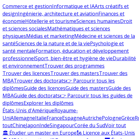
Commerce et gestion
Informatique et IA
Arts créatifs et
design
Ingénierie, architecture et aviation
Finances et
économie
Hôtellerie et tourisme
Sciences humaines
Droit
et sciences sociales
Mathématiques et sciences
physiques
Médias et marketing
Médecine et sciences de la
santé
Sciences de la nature et de la vie
Psychologie et
santé mentale
Formation, éducation et développement
professionnel
Sport, bien-être et hygiène de vie
Durabilité
et environnement
Trouver des programmes
Trouver des licences
Trouver des masters
Trouver des
MBA
Trouver des doctorats
👉 Parcourir tous les
diplômes
Guide des licences
Guide des masters
Guide des
MBA
Guide des doctorats
👉 Parcourir tous les guides de
diplômes
Explorer les diplômes
États-Unis d'Amérique
Royaume-
Uni
Allemagne
Italie
France
Espagne
Autriche
Pologne
Grèce
R
tout
Chine
Japon
Inde
Singapour
Corée du Sud
Voir tout
🏛 Étudier un master en Europe
🗽 Licence aux États-Unis